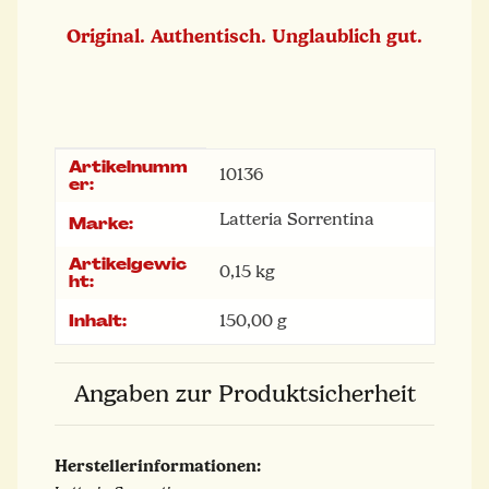
Original. Authentisch. Unglaublich gut.
Artikelnumm
Produkteigenschaft
Wert
10136
er:
Latteria Sorrentina
Marke:
Artikelgewic
0,15
kg
ht:
Inhalt:
150,00 g
Angaben zur Produktsicherheit
Herstellerinformationen: