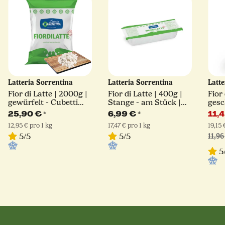
Latteria Sorrentina
Latteria Sorrentina
Latt
Fior di Latte | 2000g |
Fior di Latte | 400g |
Fior 
gewürfelt - Cubetti
Stange - am Stück |
gesc
Schnitt | Latteria
Latteria Sorrentina
Mest
25,90 €
*
6,99 €
*
11,
Sorrentina
12,95 € pro 1 kg
17,47 € pro 1 kg
19,15 
5/5
5/5
11,96
5