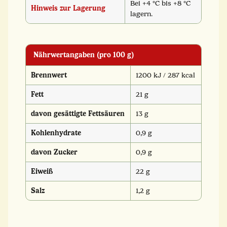
Bei +4 °C bis +8 °C
Hinweis zur Lagerung
lagern.
Nährwertangaben (pro 100 g)
Brennwert
1200 kJ / 287 kcal
Fett
21 g
davon gesättigte Fettsäuren
13 g
Kohlenhydrate
0,9 g
davon Zucker
0,9 g
Eiweiß
22 g
Salz
1,2 g