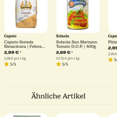
Caputo
Solania
Capu
Caputo Semola
Solania San Marzano
Pizz
Rimacinata | Feines
Tomate D.O.P. | 400g
2,9
Hartweizengrieß | 1kg
2,99 €
*
2,69 €
*
2,99 €
2,99 € pro 1 kg
10,35 € pro 1 kg
5
5/5
5/5
Ähnliche Artikel