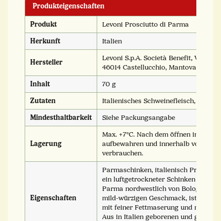
Produkteigenschaften
Produkt
Levoni Prosciutto di Parma
Herkunft
Italien
Levoni S.p.A. Società Benefit, Via Matt
Hersteller
46014 Castellucchio, Mantova
Inhalt
70 g
Zutaten
Italienisches Schweinefleisch, Meersal
Mindesthaltbarkeit
Siehe Packungsangabe
Max. +7°C. Nach dem öffnen im Kühl
Lagerung
aufbewahren und innerhalb von 3 Ta
verbrauchen.
Parmaschinken, italienisch Prosciutto
ein luftgetrockneter Schinken aus der
Parma nordwestlich von Bologna. Er 
Eigenschaften
mild-würzigen Geschmack, ist von ro
mit feiner Fettmaserung und mürber 
Aus in Italien geborenen und gezücht