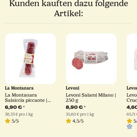
Kunden kauften dazu folgende
Artikel:
La Montanara
Levoni
Levo
La Montanara
Levoni Salami Milano |
Levo
Salsiccia piccante |
250 g
Crud
180 g
6,90 €
*
8,90 €
*
4,6
38,33 € pro 1 kg
35,60 € pro 1 kg
65,71 
5/5
4.5/5
5