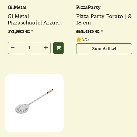
Gi.Metal
PizzaParty
Gi Metal
Pizza Party Forato | Ø
Pizzaschaufel Azzurra
18 cm
| Ø 36 cm | Stiel 30
74,90 €
*
64,00 €
*
cm | rund
5/5
Zum Artikel