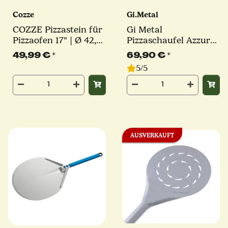
Cozze
Gi.Metal
COZZE Pizzastein für
Gi Metal
Pizzaofen 17" | Ø 42,5
Pizzaschaufel Azzurra
cm
| Ø 33 cm | Stiel 30
49,99 €
*
69,90 €
*
cm | rund
5/5
AUSVERKAUFT