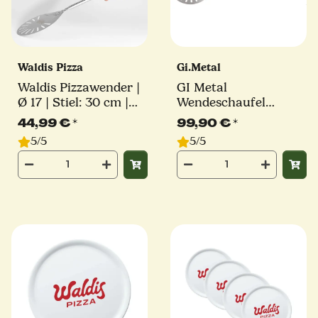
Waldis Pizza
Gi.Metal
Waldis Pizzawender |
GI Metal
Ø 17 | Stiel: 30 cm |
Wendeschaufel
Linie Classico
Azzurra | Ø 20 cm |
44,99 €
*
99,90 €
*
Stiellänge 75 cm
5/5
5/5