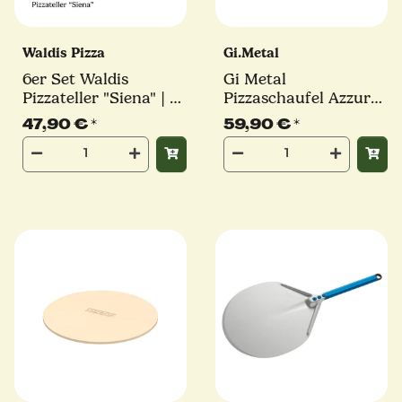
Waldis Pizza
Gi.Metal
6er Set Waldis
Gi Metal
Pizzateller "Siena" | Ø
Pizzaschaufel Azzurra
33
| Ø 30 cm | Stiel 30
47,90 €
*
59,90 €
*
cm | rund