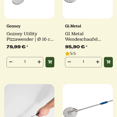
Gozney
Gi.Metal
Gozney Utility
GI Metal
Pizzawender | Ø 16 cm
Wendeschaufel
| Stiel 68 cm
Azzurra | Ø 17 cm |
79,99 €
*
95,90 €
*
Stiellänge 75 cm
5/5