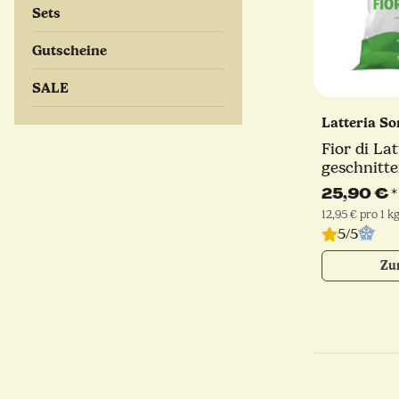
Sets
Gutscheine
SALE
Latteria S
Fior di Lat
geschnitte
Schnitt | 
25,90 €
*
Sorrentin
12,95 € pro 1 k
5/5
Zu