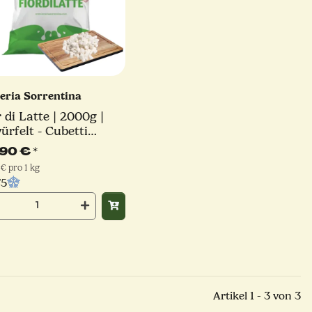
teria Sorrentina
r di Latte | 2000g |
ürfelt - Cubetti
nitt | Latteria
,90 €
*
rentina
 € pro 1 kg
/5
Artikel 1 - 3 von 3