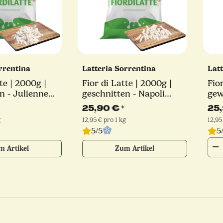
orrentina
Latteria Sorrentina
Lat
te | 2000g |
Fior di Latte | 2000g |
Fio
n - Julienne
geschnitten - Napoli
gew
Latteria
Schnitt | Latteria
Sch
25,90 €
*
25
a
Sorrentina
Sor
g
12,95 € pro 1 kg
12,95
5/5
5
m Artikel
Zum Artikel