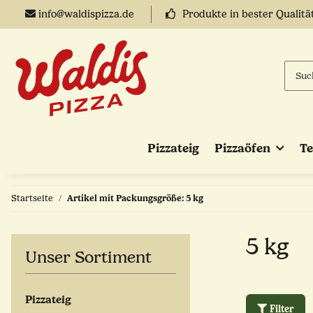
info@waldispizza.de
Produkte in bester Qualitä
Pizzateig
Pizzaöfen
T
Startseite
Artikel mit Packungsgröße: 5 kg
5 kg
Unser Sortiment
Pizzateig
Filter