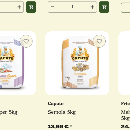
Caputo
Fri
per 5kg
Semola 5kg
Meh
5kg
13,99 €
*
24