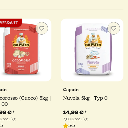
VERKAUFT
uto
Caputo
corosso (Cuoco) 5kg |
Nuvola 5kg | Typ 0
 00
,99 €
*
14,99 €
*
€ pro 1 kg
3,00 € pro 1 kg
/5
5/5