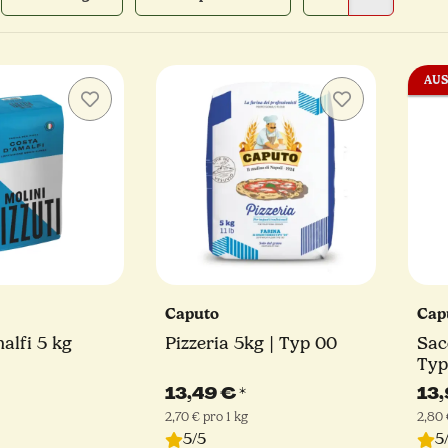
AUS
Caputo
Cap
alfi 5 kg
Pizzeria 5kg | Typ 00
Sac
Typ
13,49 €
*
13
2,70 € pro 1 kg
2,80 
5/5
5