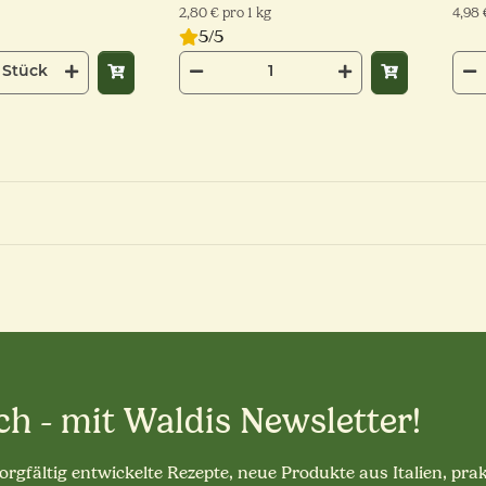
2,80 € pro 1 kg
4,98 
5/5
Stück
ch - mit Waldis Newsletter!
sorgfältig entwickelte Rezepte, neue Produkte aus Italien, pra