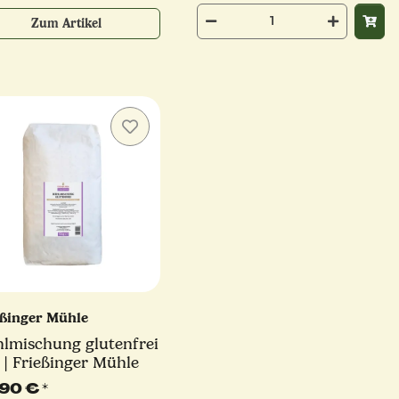
Zum Artikel
eßinger Mühle
lmischung glutenfrei
 | Frießinger Mühle
,90 €
*