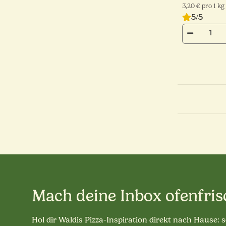
3,20 € pro 1 kg
5/5
Mach deine Inbox ofenfris
Hol dir Waldis Pizza-Inspiration direkt nach Hause: 