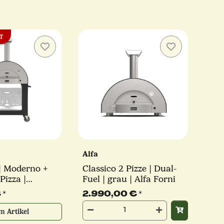
T
Alfa
| Moderno +
Classico 2 Pizze | Dual-
Pizza |
Fuel | grau | Alfa Forni
Alfa Forni
€
*
2.990,00 €
*
m Artikel