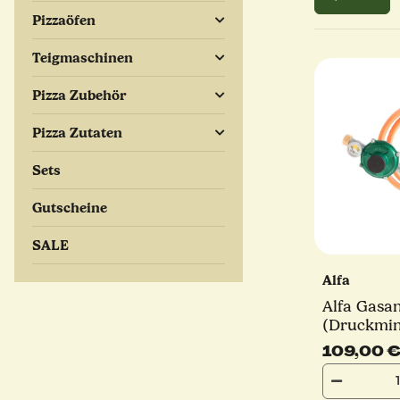
Pizzaöfen
Teigmaschinen
Pizza Zubehör
Pizza Zutaten
Sets
Gutscheine
SALE
Alfa
Alfa Gasan
(Druckmin
Schlauch)
109,00 