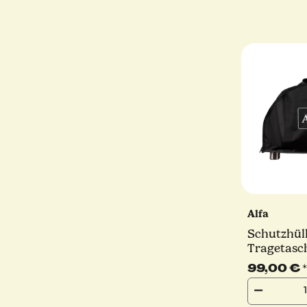
Alfa
Schutzhüll
Tragetasche | Mod
PORTABLE |
99,00 €
*
Forni