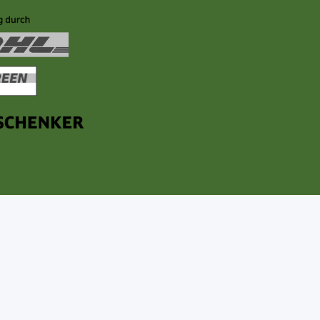
n sind hiervon Lieferungen per Spedition. Ggfs. zzgl. Kosten für Küh