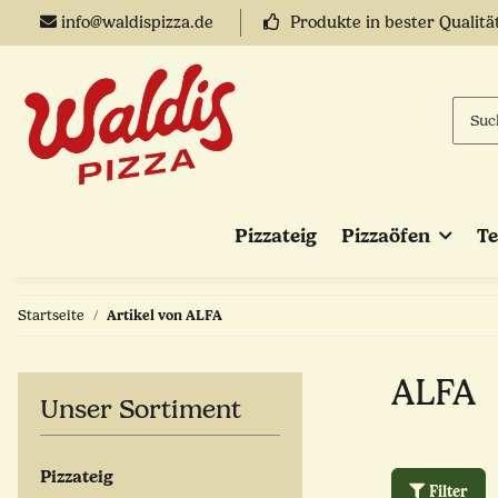
info@waldispizza.de
Produkte in bester Qualitä
Pizzateig
Pizzaöfen
T
Startseite
Artikel von ALFA
ALFA
Unser Sortiment
Pizzateig
Filter