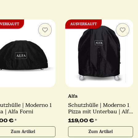
VERKAUFT
AUSVERKAUFT
a
Alfa
utzhülle | Moderno 1
Schutzhülle | Moderno 1
a | Alfa Forni
Pizza mit Unterbau | Alfa
Forni
,00 €
*
119,00 €
*
Zum Artikel
Zum Artikel