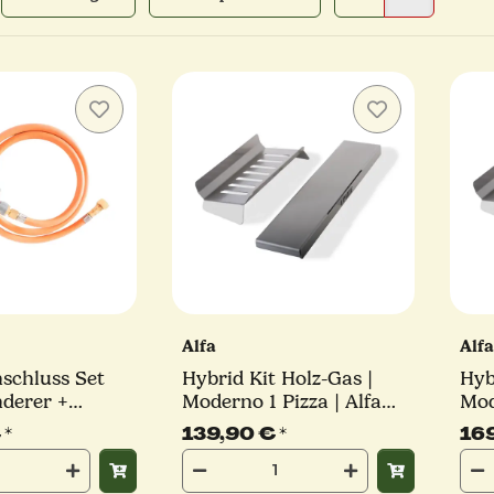
Alfa
Alf
schluss Set
Hybrid Kit Holz-Gas |
Hyb
derer +
Moderno 1 Pizza | Alfa
Mod
Forni
Pizz
€
*
139,90 €
*
16