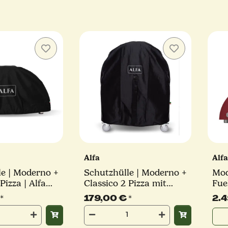
Alfa
Alf
le | Moderno +
Schutzhülle | Moderno +
Mod
Pizza | Alfa
Classico 2 Pizza mit
Fue
Unterbau | Alfa Forni
Far
*
179,00 €
*
2.