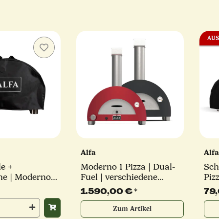
AUS
Alfa
Alf
e +
Moderno 1 Pizza | Dual-
Sch
erno
Fuel | verschiedene
Pizz
 2 in 1 | Alfa
Farben | Alfa Forni
1.590,00 €
*
79
Zum Artikel