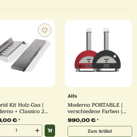
a
Alfa
rid Kit Holz-Gas |
Moderno PORTABLE |
erno + Classico 2
verschiedene Farben |
a | Alfa Forni
Gasofen | Alfa Forni
9,00 €
*
990,00 €
*
Zum Artikel