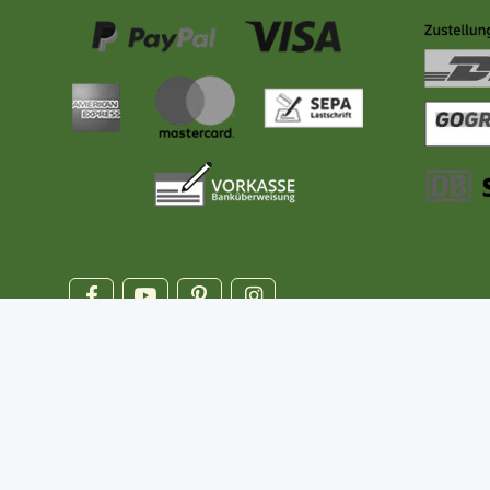
* Alle Preise inkl. gesetzlicher MwSt., zzgl.
Versand
** gilt für Lieferungen innerhalb Deutschlands. Ausgenomme
Schaltfläche
Versandinformationen
entnehmen.