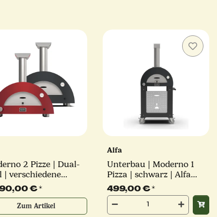
a
Alfa
erno 2 Pizze | Dual-
Unterbau | Moderno 1
l | verschiedene
Pizza | schwarz | Alfa
ben | Alfa Forni
Forni
490,00 €
*
499,00 €
*
Zum Artikel