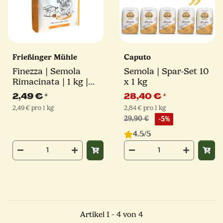
Frießinger Mühle
Caputo
Finezza | Semola
Semola | Spar-Set 10
Rimacinata | 1 kg |
x 1 kg
Frießinger Mühle
2,49 €
*
28,40 €
*
2,49 € pro 1 kg
2,84 € pro 1 kg
29,90 €
-5%
4.5/5
Artikel 1 - 4 von 4