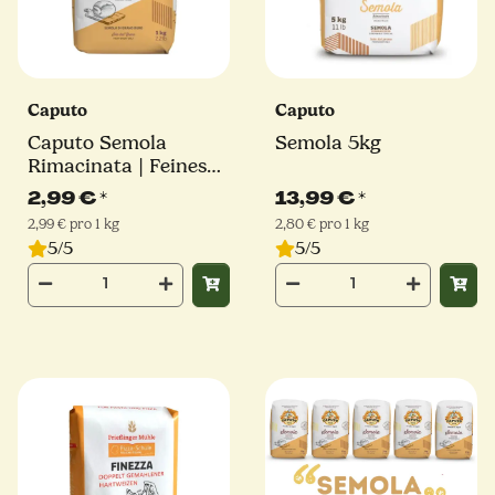
Caputo
Caputo
Caputo Semola
Semola 5kg
Rimacinata | Feines
Hartweizengrieß | 1kg
2,99 €
*
13,99 €
*
2,99 € pro 1 kg
2,80 € pro 1 kg
5/5
5/5