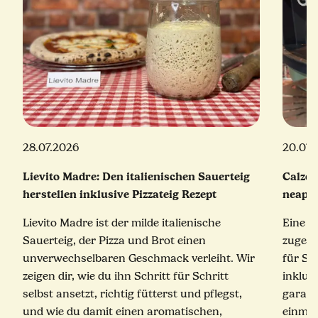
28.07.2026
20.07.
Lievito Madre: Den italienischen Sauerteig
Calzon
herstellen inklusive Pizzateig Rezept
neapol
Lievito Madre ist der milde italienische
Eine e
Sauerteig, der Pizza und Brot einen
zugekla
unverwechselbaren Geschmack verleiht. Wir
für Sc
zeigen dir, wie du ihn Schritt für Schritt
inklus
selbst ansetzt, richtig fütterst und pflegst,
garant
und wie du damit einen aromatischen,
einmal