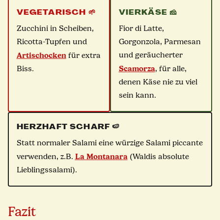
VEGETARISCH 🌱
VIERKÄSE 🧀
Zucchini in Scheiben,
Fior di Latte,
Ricotta-Tupfen und
Gorgonzola, Parmesan
Artischocken
und geräucherter
für extra
Scamorza
Biss.
, für alle,
denen Käse nie zu viel
sein kann.
HERZHAFT SCHARF 🍉
Statt normaler Salami eine würzige Salami piccante
La Montanara
verwenden, z.B.
(Waldis absolute
Lieblingssalami).
Fazit