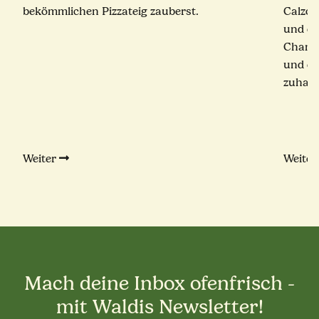
bekömmlichen Pizzateig zauberst.
Calzon
und ei
Champ
und ec
zuhaus
Weiter
Weite
Mach deine Inbox ofenfrisch -
mit Waldis Newsletter!