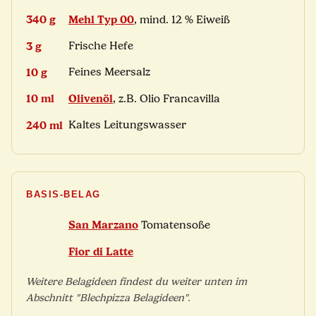
340 g
Mehl Typ 00
, mind. 12 % Eiweiß
3 g
Frische Hefe
10 g
Feines Meersalz
10 ml
Olivenöl
, z.B. Olio Francavilla
240 ml
Kaltes Leitungswasser
BASIS-BELAG
San Marzano
Tomatensoße
Fior di Latte
Weitere Belagideen findest du weiter unten im
Abschnitt "Blechpizza Belagideen".