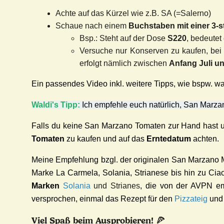
Achte auf das Kürzel wie z.B. SA (=Salerno)
Schaue nach einem
Buchstaben mit einer 3-st
Bsp.: Steht auf der Dose
S220
, bedeutet
Versuche nur Konserven zu kaufen, be
erfolgt nämlich zwischen
Anfang Juli u
Ein passendes Video inkl. weitere Tipps, wie bspw. was 
Waldi's Tipp:
Ich empfehle euch natürlich, San Marz
Falls du keine San Marzano Tomaten zur Hand hast 
Tomaten
zu kaufen und auf das
Erntedatum
achten.
Meine Empfehlung bzgl. der originalen San Marzano Ma
Marke La Carmela, Solania, Strianese bis hin zu Cia
Marken
Solania
und Strianes
, die von der AVPN
e
versprochen, einmal das Rezept für den
Pizzateig
und 
Viel Spaß beim Ausprobieren!
🍕