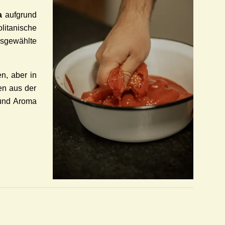
a
aufgrund
olitanische
sgewählte
n, aber in
en aus der
 und Aroma