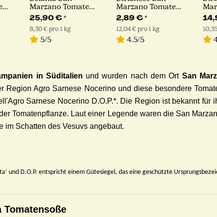
e
Marzano Tomate
Marzano Tomate
Mar
 g
D.O.P. | 12 x 400 g
D.O.P. | 400g
D.O.
25,90 €
*
2,89 €
*
14
8,30 € pro 1 kg
12,04 € pro 1 kg
10,35
5/5
4.5/5
4
?
mpanien in Süditalien
und wurden nach dem Ort
San Marz
der Region Agro Sarnese Nocerino und diese besondere Tomat
ll'Agro Sarnese Nocerino D.O.P.*. Die Region ist bekannt für 
u der Tomatenpflanze. Laut einer Legende waren die San Marz
e im Schatten des Vesuvs angebaut.
tta‘ und D.O.P. entspricht einem Gütesiegel, das eine geschützte Ursprungsbeze
zza Tomatensoße