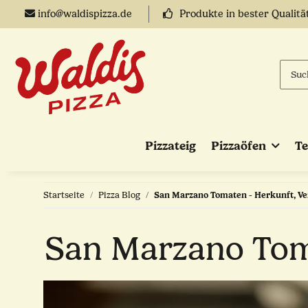
info@waldispizza.de
Produkte in bester Qualitä
Pizzateig
Pizzaöfen
T
Startseite
Pizza Blog
San Marzano Tomaten - Herkunft, V
San Marzano Tom