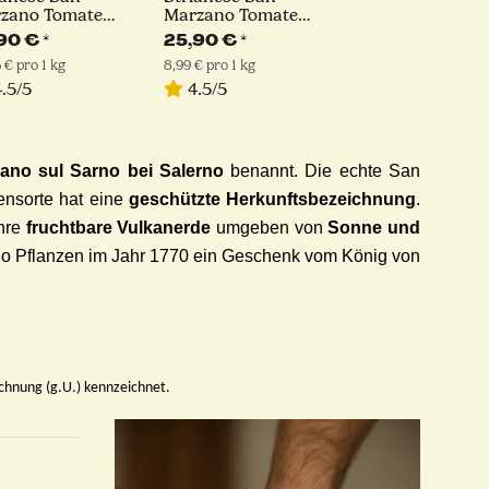
zano Tomate
Marzano Tomate
P. | 6 x 400g
D.O.P. | 12 x 400g
,90 €
*
25,90 €
*
 € pro 1 kg
8,99 € pro 1 kg
.5/5
4.5/5
ano sul Sarno bei Salerno
benannt. Die echte San
ensorte hat eine
geschützte Herkunftsbezeichnung
.
ihre
fruchtbare Vulkanerde
umgeben von
Sonne und
ano Pflanzen im Jahr 1770 ein Geschenk vom König von
ichnung (g.U.) kennzeichnet.