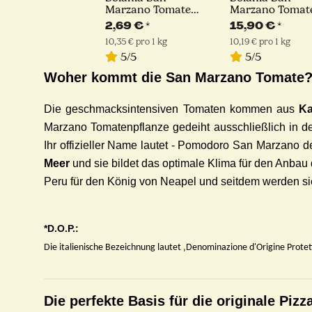
Marzano Tomate
Marzano Tomat
D.O.P. | 400g
D.O.P. | 6 x 400
2,69 €
*
15,90 €
*
10,35 € pro 1 kg
10,19 € pro 1 kg
5/5
5/5
Woher kommt die San Marzano Tomate
Die geschmacksintensiven Tomaten kommen aus
Ka
Marzano Tomatenpflanze gedeiht ausschließlich in 
Ihr offizieller Name lautet - Pomodoro San Marzano de
Meer
und sie bildet das optimale Klima für den Anba
Peru für den König von Neapel und seitdem werden si
*D.O.P.:
Die italienische Bezeichnung lautet ‚Denominazione d'Origine Prote
Die perfekte Basis für die originale Pi