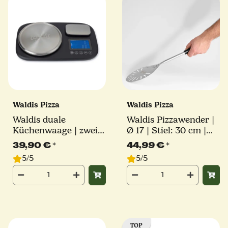
Waldis Pizza
Waldis Pizza
Waldis duale
Waldis Pizzawender |
Küchenwaage | zwei
Ø 17 | Stiel: 30 cm |
Wiegeplattformen |
Linie Classico
39,90 €
*
44,99 €
*
Waldis Pizza
5/5
5/5
TOP