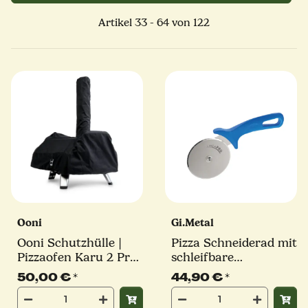
Artikel 33 - 64 von 122
Ooni
Gi.Metal
Ooni Schutzhülle |
Pizza Schneiderad mit
Pizzaofen Karu 2 Pro
schleifbare
/ Karu 16
Edelstahlklinge
50,00 €
*
44,90 €
*
ø100mm, fixierter
Griff