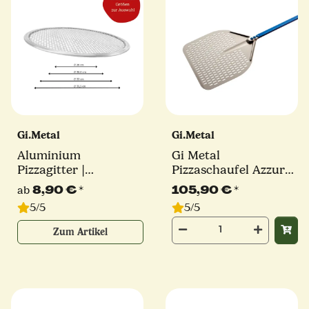
Gi.Metal
Gi.Metal
Aluminium
Gi Metal
Pizzagitter |
Pizzaschaufel Azzurra
verschiedene Größen
| Ø 30 cm | Stiel 60
8,90 €
*
105,90 €
*
ab
cm | eckig
5/5
5/5
Zum Artikel