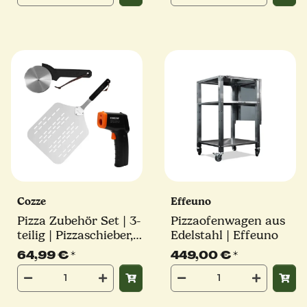
Cozze
Effeuno
Pizza Zubehör Set | 3-
Pizzaofenwagen aus
teilig | Pizzaschieber,
Edelstahl | Effeuno
Pizzaschneider &
64,99 €
*
449,00 €
*
Thermometer |
Starter-Kit | Cozze