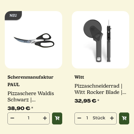
NEU
Scherenmanufaktur
Witt
PAUL
Pizzaschneiderrad |
Witt Rocker Blade |
Pizzaschere Waldis
Black Edition mit
Schwarz |
32,95 €
*
Softgriff
Scherenmanufaktur
38,90 €
*
PAUL inkl.
Stück
Geschenkkarton