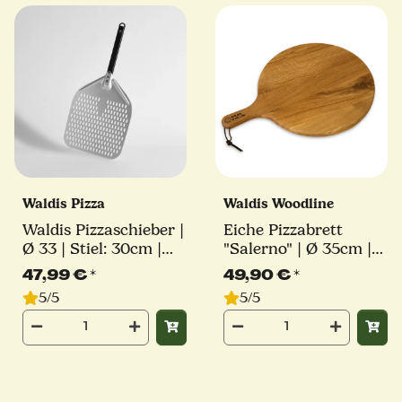
Waldis Pizza
Waldis Woodline
Waldis Pizzaschieber |
Eiche Pizzabrett
Ø 33 | Stiel: 30cm |
"Salerno" | Ø 35cm |
Linie Classico
Waldis
47,99 €
*
49,90 €
*
5/5
5/5