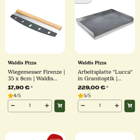
Waldis Pizza
Waldis Pizza
Wiegemesser Firenze |
Arbeitsplatte "Lucca"
35 x 8cm | Waldis
in Granitoptik |
Pizza
68,5cm x 49,5cm |
17,90 €
*
229,00 €
*
Waldis Pizza
4/5
5/5