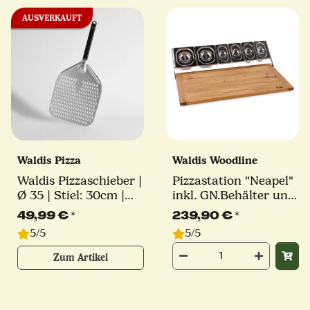
AUSVERKAUFT
Waldis Pizza
Waldis Woodline
Waldis Pizzaschieber |
Pizzastation "Neapel"
Ø 35 | Stiel: 30cm |
inkl. GN.Behälter und
Linie Classico
Deckel | Waldis
49,99 €
*
239,90 €
*
5/5
5/5
Zum Artikel