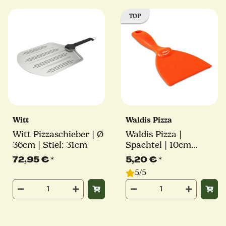
TOP
Witt
Waldis Pizza
Witt Pizzaschieber | Ø
Waldis Pizza |
36cm | Stiel: 31cm
Spachtel | 10cm
Breite
72,95 €
*
5,20 €
*
5/5