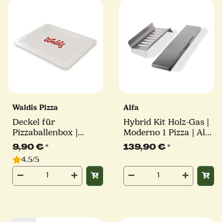
Waldis Pizza
Alfa
Deckel für
Hybrid Kit Holz-Gas |
Pizzaballenbox |
Moderno 1 Pizza | Alfa
40x30
Forni
9,90 €
*
139,90 €
*
4.5/5