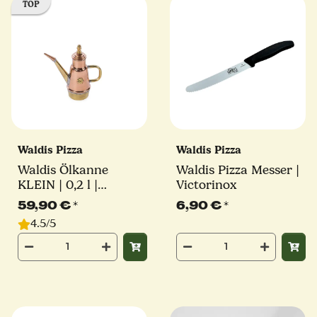
TOP
Waldis Pizza
Waldis Pizza
Waldis Ölkanne
Waldis Pizza Messer |
KLEIN | 0,2 l |
Victorinox
traditionelle Oliera |
59,90 €
*
6,90 €
*
handgefertigt aus
4.5/5
Neapel