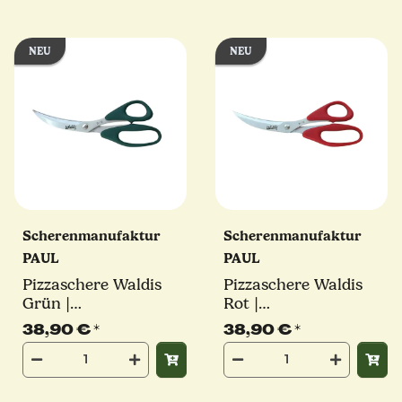
NEU
NEU
Scherenmanufaktur
Scherenmanufaktur
PAUL
PAUL
Pizzaschere Waldis
Pizzaschere Waldis
Grün |
Rot |
Scherenmanufaktur
Scherenmanufaktur
38,90 €
*
38,90 €
*
PAUL inkl.
PAUL inkl.
Geschenkkarton
Geschenkkarton