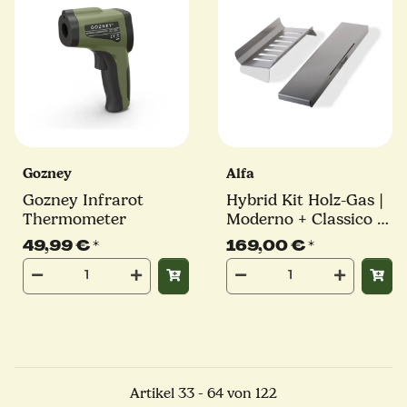
Gozney
Alfa
Gozney Infrarot
Hybrid Kit Holz-Gas |
Thermometer
Moderno + Classico 2
Pizza | Alfa Forni
49,99 €
*
169,00 €
*
Artikel 33 - 64 von 122