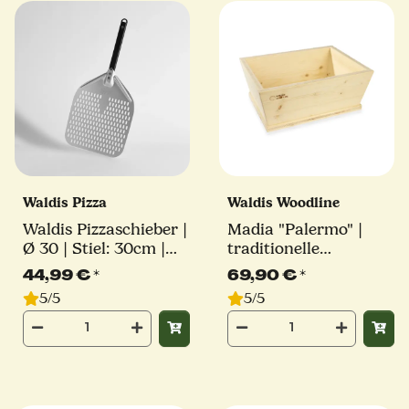
Waldis Pizza
Waldis Woodline
Waldis Pizzaschieber |
Madia "Palermo" |
Ø 30 | Stiel: 30cm |
traditionelle
Linie Classico
Teigschüssel | Waldis
44,99 €
*
69,90 €
*
5/5
5/5