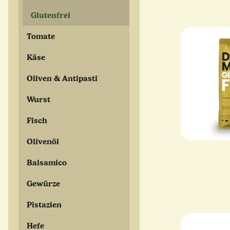
Glutenfrei
Tomate
Käse
Oliven & Antipasti
Wurst
Fisch
Olivenöl
Balsamico
Gewürze
Pistazien
Hefe