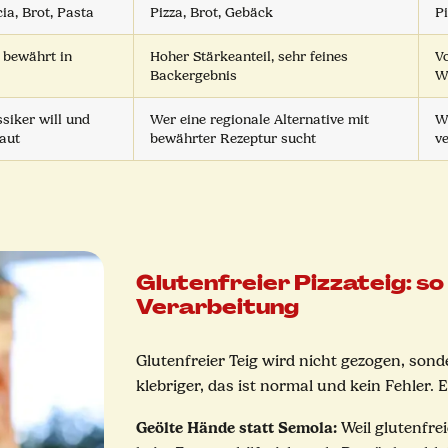
ia, Brot, Pasta
Pizza, Brot, Gebäck
Pi
 bewährt in
Hoher Stärkeanteil, sehr feines
Vo
Backergebnis
W
siker will und
Wer eine regionale Alternative mit
W
aut
bewährter Rezeptur sucht
v
Glutenfreier Pizzateig: so
Verarbeitung
Glutenfreier Teig wird nicht gezogen, sond
klebriger, das ist normal und kein Fehler.
Geölte Hände statt Semola:
Weil glutenfre