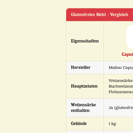
Glutenfreies Mehl – Vergleich
Eigenschaften
Caput
Hersteller
Mulino Capu
Weizensärke 
Hauptzutaten
Buchweizenm
Flohsamensc
Weizensärke
Ja (glutenfrei
enthalten
Gebinde
1 kg