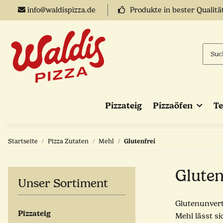
info@waldispizza.de
Produkte in bester Qualitä
Pizzateig
Pizzaöfen
T
Startseite
Pizza Zutaten
Mehl
Glutenfrei
Gluten
Unser Sortiment
Glutenunvert
Pizzateig
Mehl lässt si