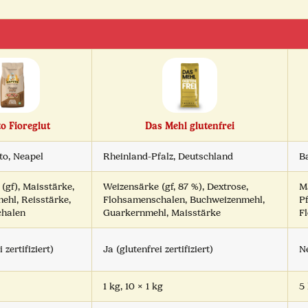
o Fioreglut
Das Mehl glutenfrei
to, Neapel
Rheinland-Pfalz, Deutschland
B
(gf), Maisstärke,
Weizensärke (gf, 87 %), Dextrose,
M
ehl, Reisstärke,
Flohsamenschalen, Buchweizenmehl,
P
halen
Guarkernmehl, Maisstärke
F
 zertifiziert)
Ja (glutenfrei zertifiziert)
Ne
1 kg, 10 × 1 kg
5