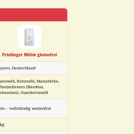
Frießinger Mühle glutenfrei
ayern, Deutschland
aismehl, Reismehl, Maisstärke,
flanzenfasern (Bambus,
lohsamen), Guarkernmehl
in – vollständig weizenfrei
 kg