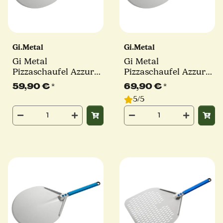
Gi.Metal
Gi.Metal
Gi Metal
Gi Metal
Pizzaschaufel Azzurra
Pizzaschaufel Azzurra
| Ø 30 cm | Stiel 30
| Ø 33 cm | Stiel 30
59,90 €
*
69,90 €
*
cm | rund
cm | rund
5/5