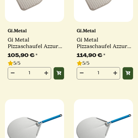
Gi.Metal
Gi.Metal
Gi Metal
Gi Metal
Pizzaschaufel Azzurra
Pizzaschaufel Azzurra
| Ø 30 cm | Stiel 60
| Ø 33 cm | Stiel 60
105,90 €
*
114,90 €
*
cm | eckig
cm | eckig
5/5
5/5