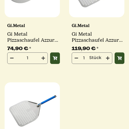
Gi.Metal
Gi.Metal
Gi Metal
Gi Metal
Pizzaschaufel Azzurra
Pizzaschaufel Azzurra
| Ø 36 cm | Stiel 30
| Ø 33 cm | Stiel 30
74,90 €
*
119,90 €
*
cm | rund
cm | eckig
Stück