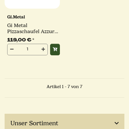
Gi.Metal
Gi Metal
Pizzaschaufel Azzurra
| Ø 36 cm | Stiel 30
119,00 €
*
cm | eckig
Artikel 1 - 7 von 7
Unser Sortiment