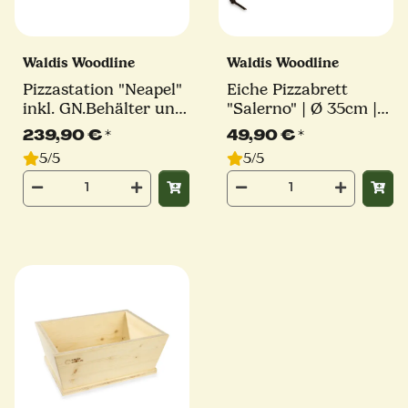
Waldis Woodline
Waldis Woodline
Pizzastation "Neapel"
Eiche Pizzabrett
inkl. GN.Behälter und
"Salerno" | Ø 35cm |
Deckel | Waldis
Waldis
239,90 €
*
49,90 €
*
5/5
5/5