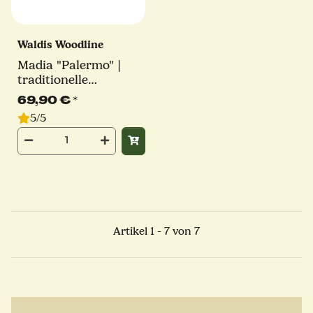
Waldis Woodline
Madia "Palermo" |
traditionelle
Teigschüssel | Waldis
69,90 €
*
5/5
Artikel 1 - 7 von 7