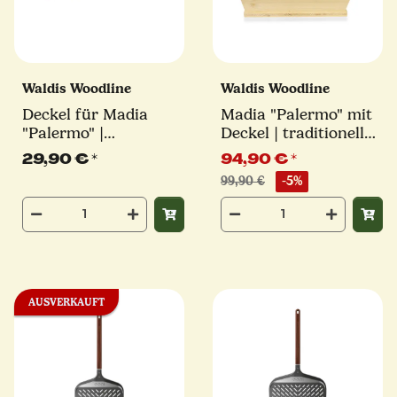
Waldis Woodline
Waldis Woodline
Deckel für Madia
Madia "Palermo" mit
"Palermo" |
Deckel | traditionelle
traditionelle
Teigschüssel und
29,90 €
*
94,90 €
*
Teigschüssel | Waldis
passende Abdeckung |
99,90 €
-5%
Waldis
AUSVERKAUFT