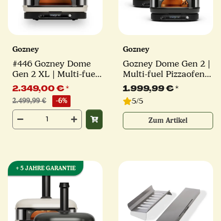
Gozney
Gozney
#446 Gozney Dome
Gozney Dome Gen 2 |
Gen 2 XL | Multi-fuel
Multi-fuel Pizzaofen |
Pizzaofen | creme
schwarz oder creme
2.349,00 €
*
1.999,99 €
*
5/5
2.499,99 €
-6%
Zum Artikel
+ 5 JAHRE GARANTIE