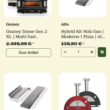
Gozney
Alfa
Gozney Dome Gen 2
Hybrid Kit Holz-Gas |
XL | Multi-fuel
Moderno 1 Pizza | Alfa
Pizzaofen | schwarz
Forni
2.499,99 €
*
139,90 €
*
oder creme
Zum Artikel