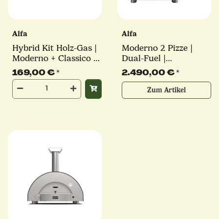
Alfa
Alfa
Hybrid Kit Holz-Gas |
Moderno 2 Pizze |
Moderno + Classico 2
Dual-Fuel |
Pizza | Alfa Forni
verschiedene Farben |
169,00 €
*
2.490,00 €
*
Alfa Forni
Zum Artikel