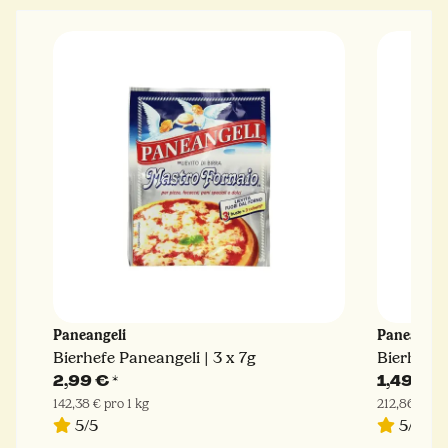
Paneangeli
Paneangel
Bierhefe Paneangeli | 3 x 7g
Bierhefe 
2,99 €
*
1,49 €
*
142,38 € pro 1 kg
212,86 € pro
5/5
5/5