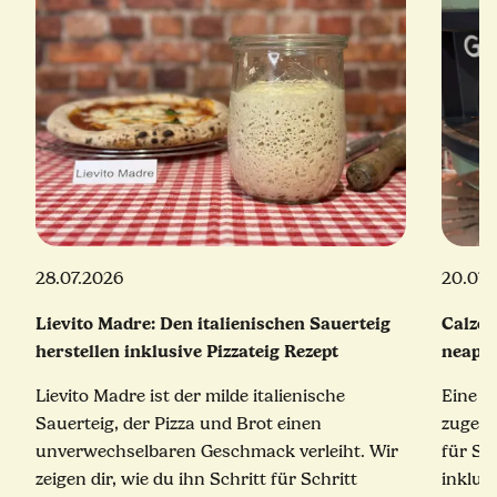
28.07.2026
20.07.
Lievito Madre: Den italienischen Sauerteig
Calzon
herstellen inklusive Pizzateig Rezept
neapol
Lievito Madre ist der milde italienische
Eine e
Sauerteig, der Pizza und Brot einen
zugekla
unverwechselbaren Geschmack verleiht. Wir
für Sc
zeigen dir, wie du ihn Schritt für Schritt
inklus