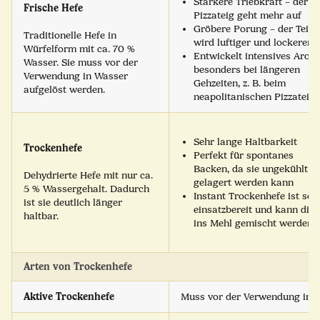
Stärkere Triebkraft – der
Frische Hefe
Pizzateig geht mehr auf
Gröbere Porung – der Teig
Traditionelle Hefe in
wird luftiger und lockerer
Würfelform mit ca. 70 %
Entwickelt intensives Arom
Wasser. Sie muss vor der
besonders bei längeren
Verwendung in Wasser
Gehzeiten, z. B. beim
aufgelöst werden.
neapolitanischen Pizzateig
Sehr lange Haltbarkeit
Trockenhefe
Perfekt für spontanes
Backen, da sie ungekühlt
Dehydrierte Hefe mit nur ca.
gelagert werden kann
5 % Wassergehalt. Dadurch
Instant Trockenhefe ist sof
ist sie deutlich länger
einsatzbereit und kann dire
haltbar.
ins Mehl gemischt werden
Arten von Trockenhefe
Aktive Trockenhefe
Muss vor der Verwendung in W