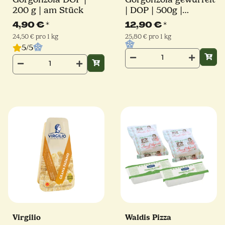
200 g | am Stück
| DOP | 500g |
Ballarini
4,90 €
*
12,90 €
*
24,50 € pro 1 kg
25,80 € pro 1 kg
5/5
Virgilio
Waldis Pizza