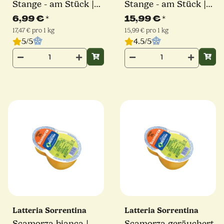
Stange - am Stück |
Stange - am Stück |
Latteria Sorrentina
Latteria Sorrentina
6,99 €
*
15,99 €
*
17,47 € pro 1 kg
15,99 € pro 1 kg
5/5
4.5/5
Latteria Sorrentina
Latteria Sorrentina
Scamorza bianca |
Scamorza geräuchert