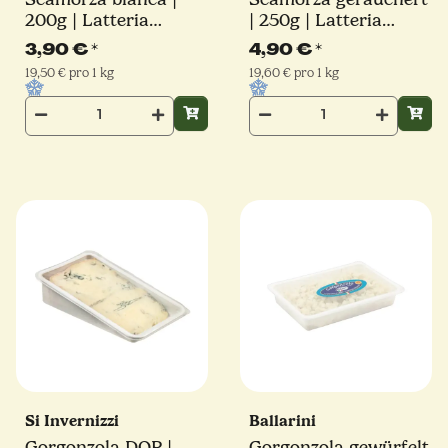
200g | Latteria
| 250g | Latteria
Sorrentina
Sorrentina
3,90 €
*
4,90 €
*
19,50 € pro 1 kg
19,60 € pro 1 kg
Si Invernizzi
Ballarini
Gorgonzola DOP |
Gorgonzola gewürfelt