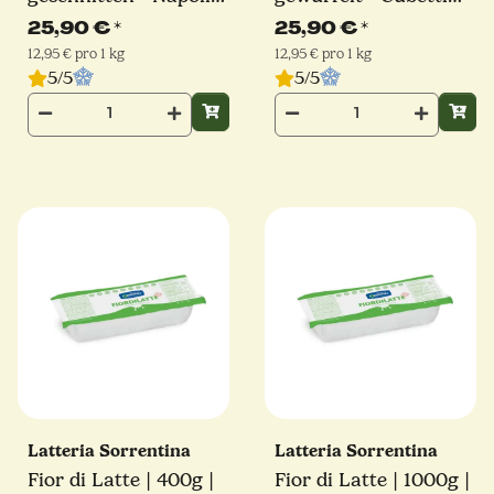
Schnitt | Latteria
Schnitt | Latteria
25,90 €
*
25,90 €
*
Sorrentina
Sorrentina
12,95 € pro 1 kg
12,95 € pro 1 kg
5/5
5/5
Latteria Sorrentina
Latteria Sorrentina
Fior di Latte | 400g |
Fior di Latte | 1000g |