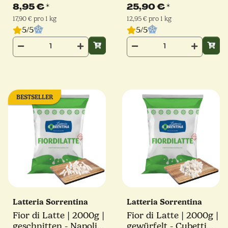
Stück
Julienne Schnitt |
8,95 €
*
25,90 €
*
Latteria Sorrentina
17,90 € pro 1 kg
12,95 € pro 1 kg
5/5
5/5
BESTSELLER
Latteria Sorrentina
Latteria Sorrentina
Fior di Latte | 2000g |
Fior di Latte | 2000g |
geschnitten - Napoli
gewürfelt - Cubetti