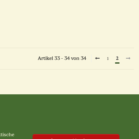
Artikel 33 - 34 von 34
1
2
ktische