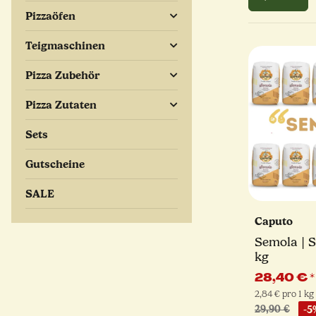
Pizzaöfen
Teigmaschinen
Pizza Zubehör
Pizza Zutaten
Sets
Gutscheine
SALE
Caputo
Semola | S
kg
28,40 €
*
2,84 € pro 1 kg
29,90 €
-5