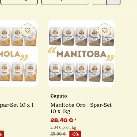
Caputo
par-Set 10 x 1
Manitoba Oro | Spar-Set
10 x 1kg
28,40 €
*
2,84 € pro 1 kg
%
29,90 €
-5%