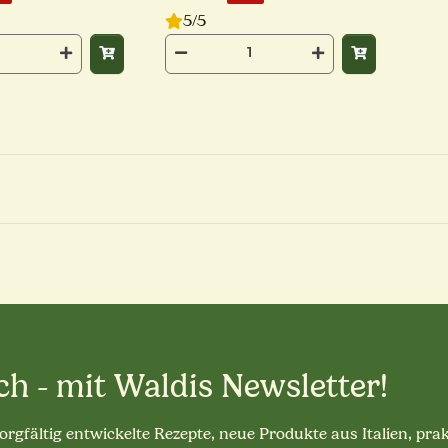
5/5
ch - mit Waldis Newsletter!
sorgfältig entwickelte Rezepte, neue Produkte aus Italien, pra