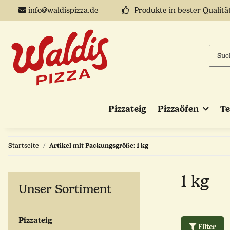
info@waldispizza.de
Produkte in bester Qualitä
Pizzateig
Pizzaöfen
T
Startseite
Artikel mit Packungsgröße: 1 kg
1 kg
Unser Sortiment
Pizzateig
Filter