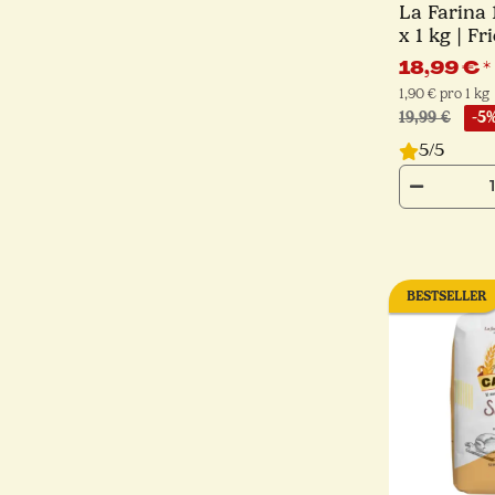
La Farina 
x 1 kg | F
18,99 €
*
1,90 € pro 1 kg
19,99 €
-5
5/5
BESTSELLER