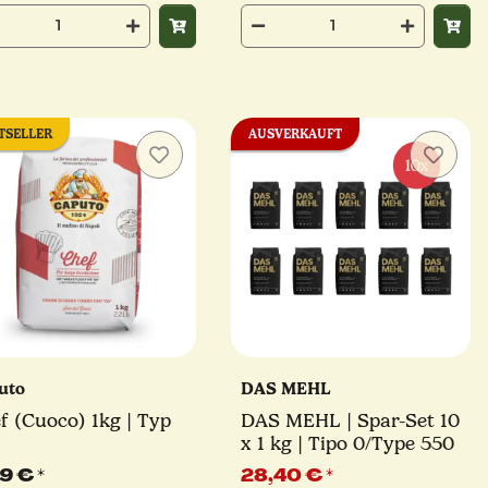
TSELLER
AUSVERKAUFT
uto
DAS MEHL
f (Cuoco) 1kg | Typ
DAS MEHL | Spar-Set 10
x 1 kg | Tipo 0/Type 550
99 €
*
28,40 €
*