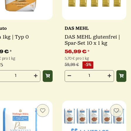
uto
DAS MEHL
a 1kg | Typ 0
DAS MEHL glutenfrei |
Spar-Set 10 x 1 kg
49 €
*
56,99 €
*
€ pro 1 kg
5,70 € pro 1 kg
/5
59,99 €
-5%