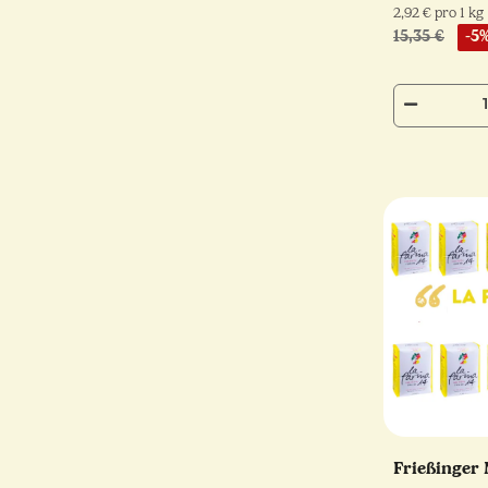
2,92 € pro 1 kg
15,35 €
-5
Frießinger