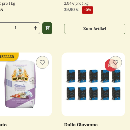
€ pro 1 kg
2,84 € pro 1 kg
/5
29,90 €
-5%
Zum Artikel
TSELLER
uto
Dalla Giovanna