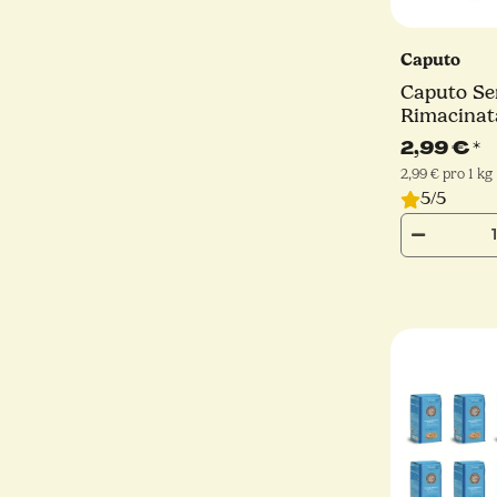
Caputo
Caputo S
Rimacinata
Hartweizen
2,99 €
*
2,99 € pro 1 kg
5/5