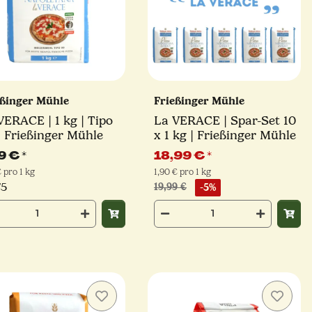
eßinger Mühle
Frießinger Mühle
VERACE | 1 kg | Tipo
La VERACE | Spar-Set 10
| Frießinger Mühle
x 1 kg | Frießinger Mühle
9 €
*
18,99 €
*
€ pro 1 kg
1,90 € pro 1 kg
/5
19,99 €
-5%