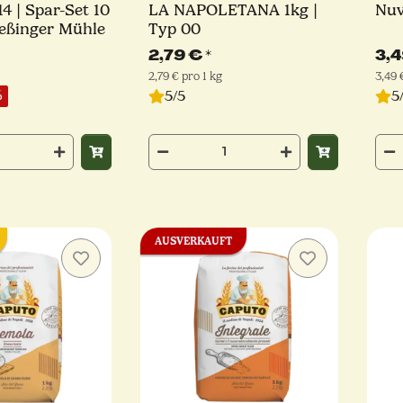
14 | Spar-Set 10
LA NAPOLETANA 1kg |
Nuv
rießinger Mühle
Typ 00
2,79 €
*
3,
2,79 € pro 1 kg
3,49 
5/5
5
%
AUSVERKAUFT