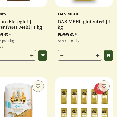
uto
DAS MEHL
uto Fioreglut |
DAS MEHL glutenfrei | 1
tenfreies Mehl | 1 kg
kg
99 €
*
5,99 €
*
€ pro 1 kg
5,99 € pro 1 kg
/5