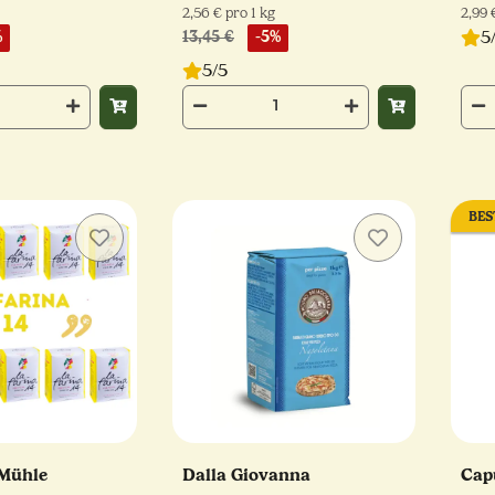
2,56 € pro 1 kg
2,99 
5
%
13,45 €
-5%
5/5
BES
 Mühle
Dalla Giovanna
Cap