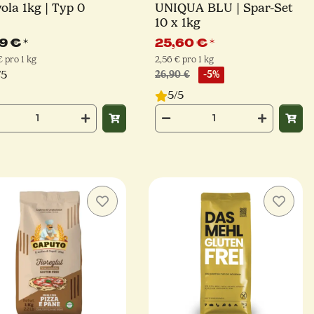
ola 1kg | Typ 0
UNIQUA BLU | Spar-Set
10 x 1kg
49 €
*
25,60 €
*
€ pro 1 kg
2,56 € pro 1 kg
/5
26,90 €
-5%
5/5