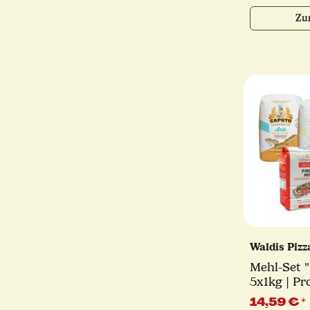
Zu
Waldis Piz
Mehl-Set "I
5x1kg | Pr
14,59 €
*