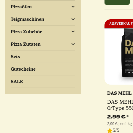
Pizzaöfen
Teigmaschinen
AUSVERKAUF
Pizza Zubehör
Pizza Zutaten
Sets
Gutscheine
SALE
DAS MEHL
DAS MEHL |
0/Type 55
2,99 €
*
2,99 € pro 1 kg
5/5