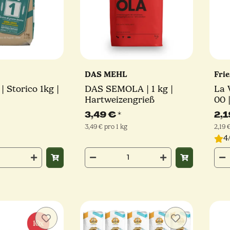
DAS MEHL
Fri
 Storico 1kg |
DAS SEMOLA | 1 kg |
La 
Hartweizengrieß
00 
3,49 €
*
2,1
3,49 € pro 1 kg
2,19 
4