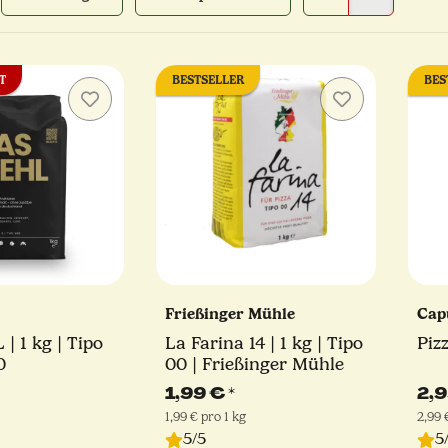
T
BESTSELLER
BES
Frießinger Mühle
Cap
 1 kg | Tipo
La Farina 14 | 1 kg | Tipo
Piz
0
00 | Frießinger Mühle
1,99 €
*
2,
1,99 € pro 1 kg
2,99 
5/5
5