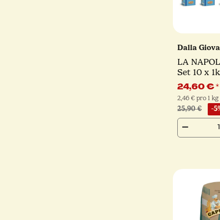
Dalla Giov
LA NAPOL
Set 10 x 1
24,60 €
*
2,46 € pro 1 kg
25,90 €
-5