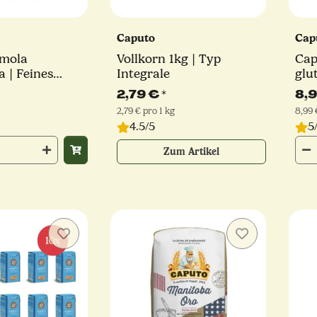
Caputo
Cap
emola
Vollkorn 1kg | Typ
Cap
 | Feines
Integrale
glu
grieß | 1kg
2,79 €
*
8,
2,79 € pro 1 kg
8,99 
4.5/5
5
Zum Artikel