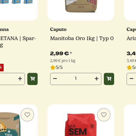
anna
Caputo
Cap
ETANA | Spar-
Manitoba Oro 1kg | Typ 0
Ari
kg
2,99 €
*
3,
2,99 € pro 1 kg
3,49 
5/5
5
%