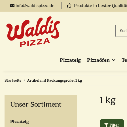
info@waldispizza.de
Produkte in bester Qualitä
Pizzateig
Pizzaöfen
T
Startseite
Artikel mit Packungsgröße: 1 kg
1 kg
Unser Sortiment
Pizzateig
Filter