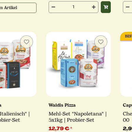
m Artikel
BES
za
Waldis Pizza
Cap
talienisch" |
Mehl-Set "Napoletana" |
Che
obier-Set
5x1kg | Probier-Set
00
12,79 €
*
2,