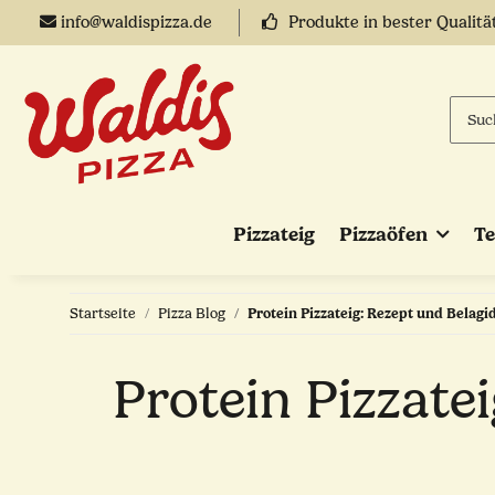
info@waldispizza.de
Produkte in bester Qualitä
Pizzateig
Pizzaöfen
T
Startseite
Pizza Blog
Protein Pizzateig: Rezept und Belag
Protein Pizzate