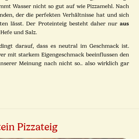
immt Wasser nicht so gut auf wie Pizzamehl. Nach
nden, der die perfekten Verhältnisse hat und sich
eiten lässt. Der Proteinteig besteht daher nur
aus
 Hefe und Salz.
Caputo
ingt darauf, dass es neutral im Geschmack ist.
Trockenhefe | 100g
ver mit starkem Eigengeschmack beeinflussen den
3,99 €
*
serer Meinung nach nicht so.. also wirklich gar
39,90 € pro 1 kg
5/5
ein Pizzateig