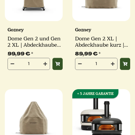
Gozney
Gozney
Dome Gen 2 und Gen
Dome Gen 2 XL |
2 XL | Abdeckhaube
Abdeckhaube kurz |
lang | braun
braun
99,99 €
*
89,99 €
*
+ 5 JAHRE GARANTIE