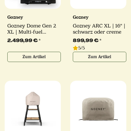
Gozney
Gozney
Gozney Dome Gen 2
Gozney ARC XL | 16" |
XL | Multi-fuel
schwarz oder creme
Pizzaofen | schwarz
2.499,99 €
*
899,99 €
*
oder creme
5/5
Zum Artikel
Zum Artikel