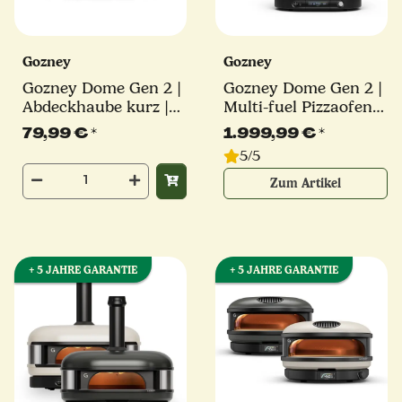
Gozney
Gozney
Gozney Dome Gen 2 |
Gozney Dome Gen 2 |
Abdeckhaube kurz |
Multi-fuel Pizzaofen |
braun
schwarz oder creme
79,99 €
*
1.999,99 €
*
5/5
Zum Artikel
+ 5 JAHRE GARANTIE
+ 5 JAHRE GARANTIE