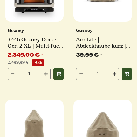
Gozney
Gozney
#446 Gozney Dome
Arc Lite |
Gen 2 XL | Multi-fuel
Abdeckhaube kurz |
Pizzaofen | creme
braun
2.349,00 €
*
39,99 €
*
2.499,99 €
-6%