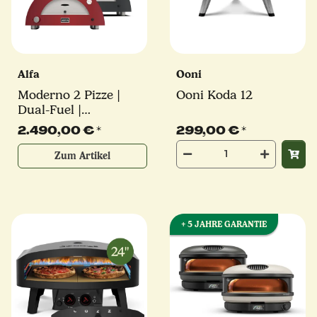
Alfa
Ooni
Moderno 2 Pizze |
Ooni Koda 12
Dual-Fuel |
verschiedene Farben |
2.490,00 €
*
299,00 €
*
Alfa Forni
Zum Artikel
+ 5 JAHRE GARANTIE