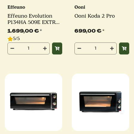
Effeuno
Ooni
Effeuno Evolution
Ooni Koda 2 Pro
P134HA 509E EXTRA
POWER | 3,6 kW |
1.699,00 €
*
699,00 €
*
inkl. original Effeuno-
5/5
Stein | Elektro
Pizzaofen