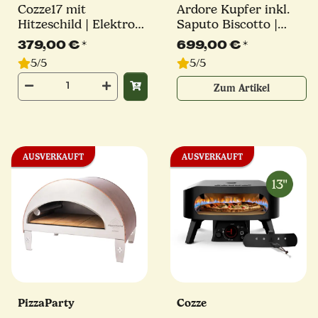
Cozze17 mit
Ardore Kupfer inkl.
Hitzeschild | Elektro
Saputo Biscotto |
Pizzaofen | Millarco
550°
379,00 €
*
699,00 €
*
5/5
5/5
Zum Artikel
AUSVERKAUFT
AUSVERKAUFT
PizzaParty
Cozze