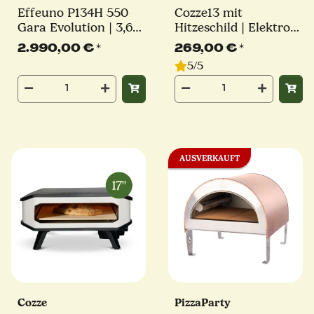
Effeuno P134H 550
Cozze13 mit
Gara Evolution | 3,6
Hitzeschild | Elektro
kW | inkl. 1x Effeuno
Pizzaofen | Millarco
2.990,00 €
*
269,00 €
*
Stein und 1x Saputo
5/5
Biscotto | Elektro
Pizzaofen
AUSVERKAUFT
Cozze
PizzaParty