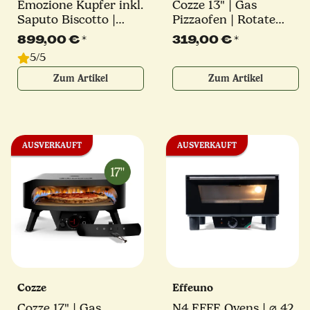
Emozione Kupfer inkl.
Cozze 13" | Gas
Saputo Biscotto |
Pizzaofen | Rotate
550°
Black Edition
899,00 €
*
319,00 €
*
5/5
Zum Artikel
Zum Artikel
AUSVERKAUFT
AUSVERKAUFT
Cozze
Effeuno
Cozze 17" | Gas
N4 EFFE Ovens | ⌀ 42