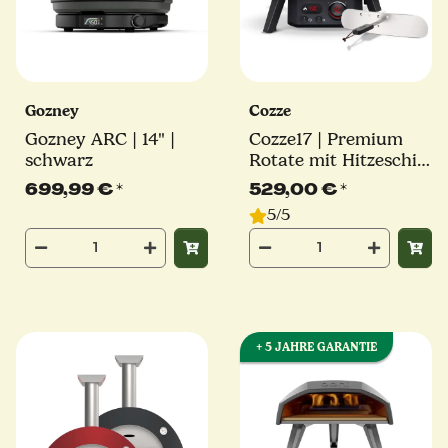
Gozney
Cozze
Gozney ARC | 14" |
Cozze17 | Premium
schwarz
Rotate mit Hitzeschild
| Elektro Pizzaofen |
699,99 €
*
529,00 €
*
2200W | Millarco
5/5
+ 5 JAHRE GARANTIE