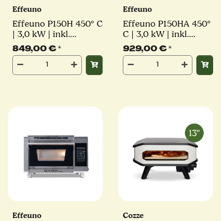
Effeuno
Effeuno
Effeuno P150H 450° C
Effeuno P150HA 450°
| 3,0 kW | inkl.
C | 3,0 kW | inkl.
Pizzastein | ⌀50 cm
Pizzastein | ⌀50 cm
849,00 €
*
929,00 €
*
Pizza | EASY Line
Pizzen | EASY Line
Effeuno
Cozze