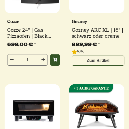
Cozze
Gozney
Cozze 24" | Gas
Gozney ARC XL | 16" |
Pizzaofen | Black
schwarz oder creme
Edition
699,00 €
*
899,99 €
*
5/5
Zum Artikel
+ 5 JAHRE GARANTIE