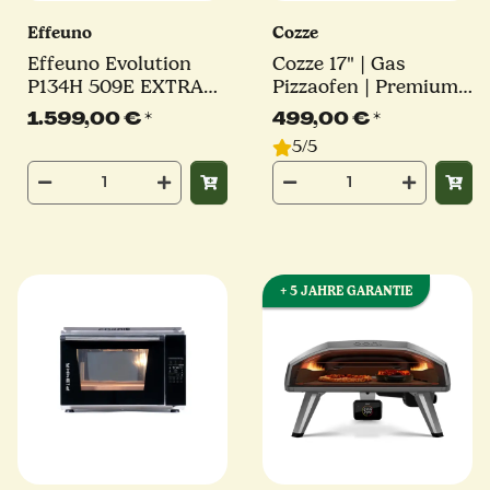
Effeuno
Cozze
Effeuno Evolution
Cozze 17" | Gas
P134H 509E EXTRA
Pizzaofen | Premium
POWER | 3,2 kW |
Rotate
1.599,00 €
*
499,00 €
*
inkl. original Effeuno-
5/5
Stein | Elektro
Pizzaofen
+ 5 JAHRE GARANTIE