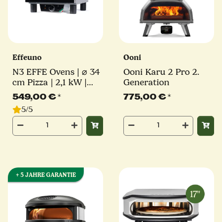
Effeuno
Ooni
N3 EFFE Ovens | ⌀ 34
Ooni Karu 2 Pro 2.
cm Pizza | 2,1 kW |
Generation
inkl. original Effeuno-
549,00 €
*
775,00 €
*
Stein | Elektro
5/5
Pizzaofen
+ 5 JAHRE GARANTIE