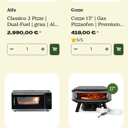
Alfa
Cozze
Classico 2 Pizze |
Cozze 13" | Gas
Dual-Fuel | grau | Alfa
Pizzaofen | Premium
Forni
Rotate
2.990,00 €
*
419,00 €
*
5/5