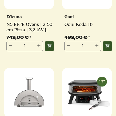
Effeuno
Ooni
N5 EFFE Ovens | ⌀ 50
Ooni Koda 16
cm Pizza | 3,2 kW |
inkl. original Effeuno-
749,00 €
*
499,00 €
*
Stein | Elektro
Pizzaofen