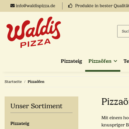
info@waldispizza.de
Produkte in bester Qualitä
Pizzateig
Pizzaöfen
T
Startseite
Pizzaöfen
Pizzaö
Unser Sortiment
Mit einem ho
Pizzateig
knuspriger B