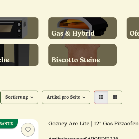
Gas & Hybrid
Of
che
Biscotto Steine
Sortierung
Artikel pro Seite
Gozney Arc Lite | 12" Gas Pizzaofen
ARANTIE