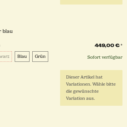
r blau
449,00 €
*
e
Schwarz
Blau
Grün
warz
Blau
Grün
Sofort verfügbar
x
Dieser Artikel hat
Variationen. Wähle bitte
die gewünschte
Variation aus.