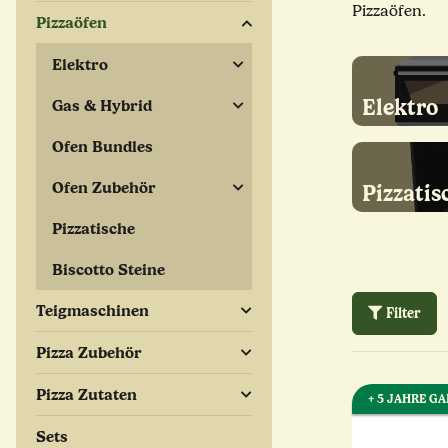
Pizzaöfen.
Pizzaöfen
Elektro
Elektro
Gas & Hybrid
Ofen Bundles
Ofen Zubehör
Pizzatis
Pizzatische
Biscotto Steine
Teigmaschinen
Filter
Pizza Zubehör
Pizza Zutaten
+ 5 JAHRE G
Sets