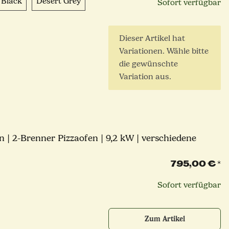
Mat Black
Desert Grey
 Black
Desert Grey
Sofort verfügbar
x
Dieser Artikel hat
Variationen. Wähle bitte
die gewünschte
Variation aus.
n | 2-Brenner Pizzaofen | 9,2 kW | verschiedene
795,00 €
*
Sofort verfügbar
Zum Artikel