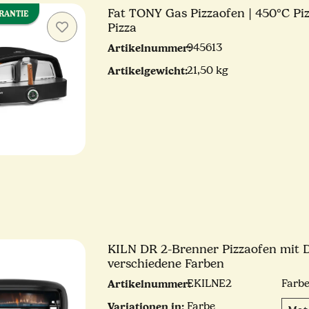
Fat TONY Gas Pizzaofen | 450°C Pi
ARANTIE
Pizza
Artikelnummer:
945613
Artikelgewicht:
21,50 kg
KILN DR 2-Brenner Pizzaofen mit Di
verschiedene Farben
Artikelnummer:
EKILNE2
Farb
Variationen in:
Farbe