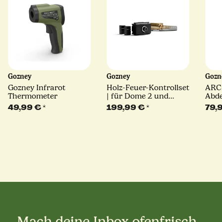
Gozney
Gozney
Goz
Gozney Infrarot
Holz-Feuer-Kontrollset
ARC
Thermometer
| für Dome 2 und
Abde
Dome XL
49,99 €
*
199,99 €
*
79,
Mach deine Inbox ofenfrisch -