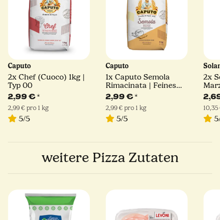
Caputo
Caputo
Sola
2x
Chef (Cuoco) 1kg |
1x
Caputo Semola
2x
S
Typ 00
Rimacinata | Feines
Mar
Hartweizengrieß | 1kg
D.O.
2,99 €
*
2,99 €
*
2,6
2,99 € pro 1 kg
2,99 € pro 1 kg
10,35 
5/5
5/5
5
weitere Pizza Zutaten