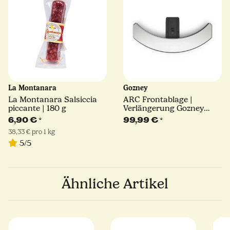
La Montanara
Gozney
La Montanara Salsiccia
ARC Frontablage |
piccante | 180 g
Verlängerung Gozney
ARC
6,90 €
*
99,99 €
*
38,33 € pro 1 kg
5/5
Ähnliche Artikel