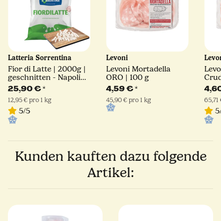
Latteria Sorrentina
Levoni
Levo
Fior di Latte | 2000g |
Levoni Mortadella
Levo
geschnitten - Napoli
ORO | 100 g
Crud
Schnitt | Latteria
25,90 €
*
4,59 €
*
4,6
Sorrentina
12,95 € pro 1 kg
45,90 € pro 1 kg
65,71 
5/5
5
Kunden kauften dazu folgende
Artikel: