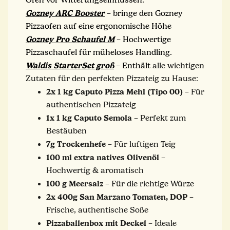
Gozney ARC Booster
– bringe den Gozney
Pizzaofen auf eine ergonomische Höhe
Gozney Pro Schaufel M
– Hochwertige
Pizzaschaufel für müheloses Handling.
Waldis StarterSet groß
– Enthält
alle wichtigen
Zutaten für den perfekten Pizzateig zu Hause:
2x 1 kg Caputo Pizza Mehl (Tipo 00)
– Für
authentischen Pizzateig
1x 1 kg Caputo Semola
– Perfekt zum
Bestäuben
7g Trockenhefe
– Für luftigen Teig
100 ml extra natives Olivenöl
–
Hochwertig & aromatisch
100 g Meersalz
– Für die richtige Würze
2x 400g San Marzano Tomaten, DOP
–
Frische, authentische Soße
Pizzaballenbox mit Deckel
– Ideale