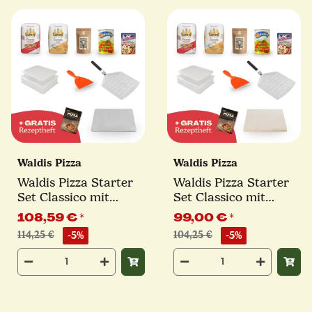
Waldis Pizza
Waldis Pizza
Waldis Pizza Starter
Waldis Pizza Starter
Set Classico mit
Set Classico mit
Backstahl &
Pizzastein &
108,59 €
*
99,00 €
*
Pizzaschieber | 11-tlg.
Pizzaschieber | 11-tlg.
114,25 €
-5%
104,25 €
-5%