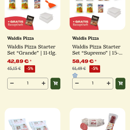
Waldis Pizza
Waldis Pizza
Waldis Pizza Starter
Waldis Pizza Starter
Set “Grande” | 11-tlg.
Set “Supremo” | 15-
tlg.
42,89 €
*
58,49 €
*
45,15 €
-5%
61,49 €
-5%