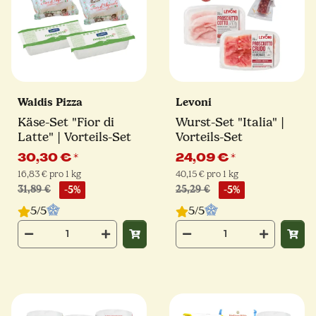
Waldis Pizza
Levoni
Käse-Set "Fior di
Wurst-Set "Italia" |
Latte" | Vorteils-Set
Vorteils-Set
30,30 €
*
24,09 €
*
16,83 € pro 1 kg
40,15 € pro 1 kg
31,89 €
-5%
25,29 €
-5%
5/5
5/5