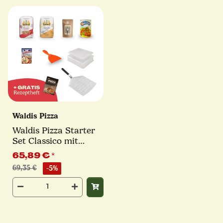
Waldis Pizza
Waldis Pizza Starter
Set Classico mit
Pizzaschieber | 10-tlg.
65,89 €
*
69,35 €
-5%