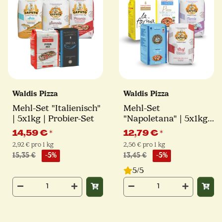
Waldis Pizza
Waldis Pizza
Mehl-Set "Italienisch"
Mehl-Set
| 5x1kg | Probier-Set
"Napoletana" | 5x1kg |
Probier-Set
14,59 €
*
12,79 €
*
2,92 € pro 1 kg
2,56 € pro 1 kg
15,35 €
-5%
13,45 €
-5%
5/5