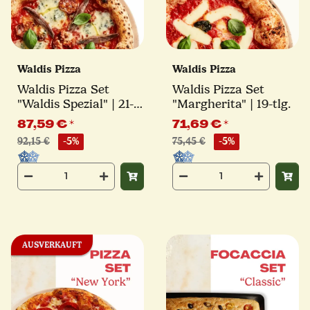
Waldis Pizza
Waldis Pizza
Waldis Pizza Set
Waldis Pizza Set
"Waldis Spezial" | 21-
"Margherita" | 19-tlg.
tlg.
87,59 €
*
71,69 €
*
92,15 €
-5%
75,45 €
-5%
AUSVERKAUFT