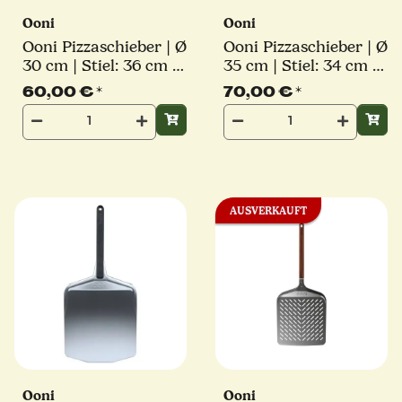
Ooni
Ooni
Ooni Pizzaschieber | Ø
Ooni Pizzaschieber | Ø
30 cm | Stiel: 36 cm |
35 cm | Stiel: 34 cm |
perforiert | eckig
perforiert | eckig
60,00 €
*
70,00 €
*
AUSVERKAUFT
Ooni
Ooni