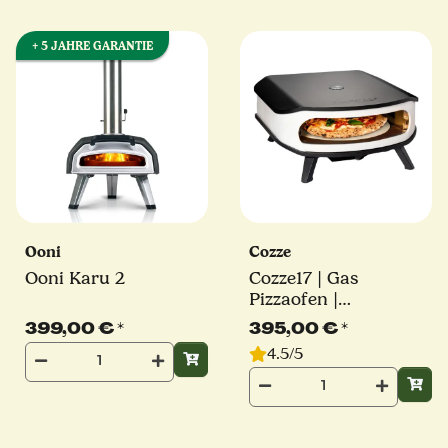
+ 5 JAHRE GARANTIE
Ooni
Cozze
Ooni Karu 2
Cozze17 | Gas
Pizzaofen |
rotierender Pizzastein
399,00 €
*
395,00 €
*
| mit Hitzeschild |
4.5/5
Millarco