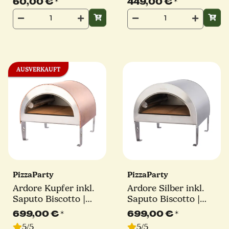
60,00 €
*
449,00 €
*
AUSVERKAUFT
PizzaParty
PizzaParty
Ardore Kupfer inkl.
Ardore Silber inkl.
Saputo Biscotto |
Saputo Biscotto |
550°
550°
699,00 €
*
699,00 €
*
5/5
5/5