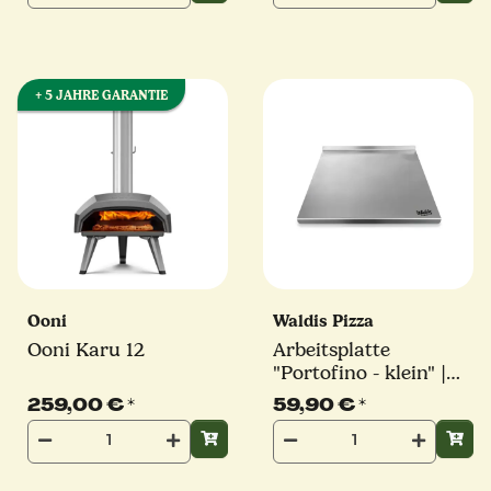
+ 5 JAHRE GARANTIE
Ooni
Waldis Pizza
Ooni Karu 12
Arbeitsplatte
"Portofino - klein" |
48 x 48,5 x 2,5 cm |
259,00 €
*
59,90 €
*
Waldis Pizza