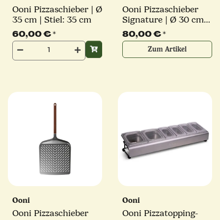
Ooni Pizzaschieber | Ø
Ooni Pizzaschieber
35 cm | Stiel: 35 cm
Signature | Ø 30 cm |
perforiert | für Koda
60,00 €
*
80,00 €
*
12, Koda 2, Karu 12,
Zum Artikel
Karu 2, Volt 2 und
Koda 2 Max
Ooni
Ooni
Ooni Pizzaschieber
Ooni Pizzatopping-