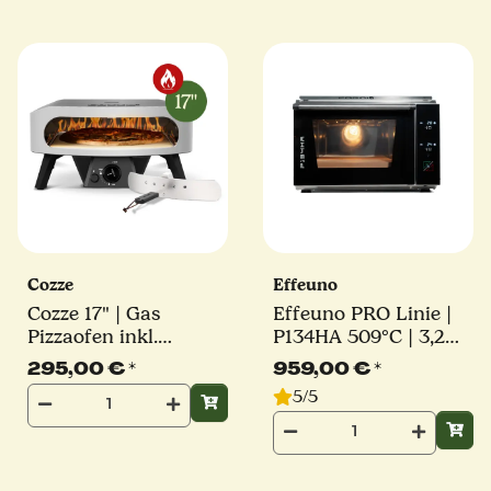
Cozze
Effeuno
Cozze 17" | Gas
Effeuno PRO Linie |
Pizzaofen inkl.
P134HA 509°C | 3,2
Pizzastein, Reglerset
kW | inkl. original
295,00 €
*
959,00 €
*
und Hitzeschutz |
Effeuno-Stein |
5/5
CLASSIC | 8,0 kW
Elektro Pizzaofen