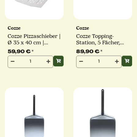
Cozze
Cozze
Cozze Pizzaschieber |
Cozze Topping-
Ø 35 x 40 cm |
Station, 5 Fächer,
perforiert | Stiel 41
Edelstahl
59,90 €
*
89,90 €
*
cm | eckig