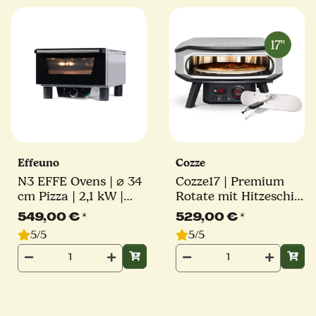
Effeuno
Cozze
N3 EFFE Ovens | ⌀ 34
Cozze17 | Premium
cm Pizza | 2,1 kW |
Rotate mit Hitzeschild
inkl. original Effeuno-
| Elektro Pizzaofen |
549,00 €
*
529,00 €
*
Stein | Elektro
2200W | Millarco
5/5
5/5
Pizzaofen