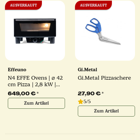
AUSVERKAUFT
AUSVERKAUFT
Effeuno
Gi.Metal
N4 EFFE Ovens | ⌀ 42
Gi.Metal Pizzaschere
cm Pizza | 2,8 kW |
inkl. original Effeuno-
649,00 €
*
27,90 €
*
Stein | Elektro
5/5
Zum Artikel
Pizzaofen
Zum Artikel