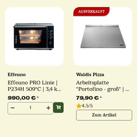
AUSVERKAUFT
Effeuno
Waldis Pizza
Effeuno PRO Linie |
Arbeitsplatte
P234H 509°C | 3,4 kW
"Portofino - groß" | 61
| 2 Backkammern |
x 48 x 2,5 cm | Waldis
990,00 €
*
79,90 €
*
inkl. original Effeuno-
Pizza
4.5/5
Stein
Zum Artikel