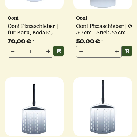
Ooni
Ooni
Ooni Pizzaschieber |
Ooni Pizzaschieber | Ø
für Karu, Koda16,
30 cm | Stiel: 36 cm
Koda 2 Pro | Ø 40 cm
70,00 €
*
50,00 €
*
| Stiel: 36 cm