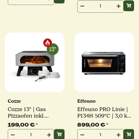
Cozze
Effeuno
Cozze 13" | Gas
Effeuno PRO Linie |
Pizzaofen inkl.
P134H 509°C | 3,0 kW
Pizzastein, Reglerset
| inkl. original
199,00 €
*
899,00 €
*
und Hitzeschutz |
Effeuno-Stein |
CLASSIC | 5,0 kW
Elektro Pizzaofen