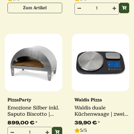
Zum Artikel
PizzaParty
Waldis Pizza
Emozione Silber inkl.
Waldis duale
Saputo Biscotto |
Küchenwaage | zwei
550°
Wiegeplattformen |
899,00 €
*
39,90 €
*
Waldis Pizza
5/5