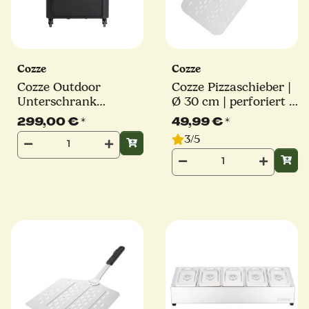
Cozze
Cozze
Cozze Outdoor
Cozze Pizzaschieber |
Unterschrank
Ø 30 cm | perforiert |
Außenküche Tisch,
Stiel 36cm | eckig
299,00 €
*
49,99 €
*
schwarz
3/5