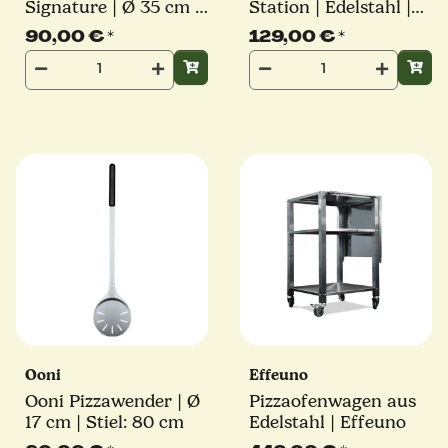
Signature | Ø 35 cm |
Station | Edelstahl |
perforiert | für Koda
2x 1,6l Behälter | 4x
90,00 €
*
129,00 €
*
16, Karu 16, Karu 2
0,8l Behälter
Pro, Koda 2 Max und
Koda 2 Pro
Ooni
Effeuno
Ooni Pizzawender | Ø
Pizzaofenwagen aus
17 cm | Stiel: 80 cm
Edelstahl | Effeuno