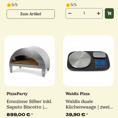
5/5
5/5
Zum Artikel
PizzaParty
Waldis Pizza
Emozione Silber inkl.
Waldis duale
Saputo Biscotto |
Küchenwaage | zwei
550°
Wiegeplattformen |
899,00 €
*
39,90 €
*