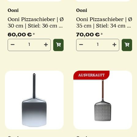
Ooni
Ooni
Ooni Pizzaschieber | Ø
Ooni Pizzaschieber | Ø
30 cm | Stiel: 36 cm |
35 cm | Stiel: 34 cm |
perforiert | eckig
perforiert | eckig
60,00 €
*
70,00 €
*
AUSVERKAUFT