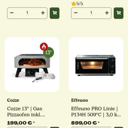
Waldis Pizza
5/5
Cozze
Effeuno
Cozze 13" | Gas
Effeuno PRO Linie |
Pizzaofen inkl.
P134H 509°C | 3,0 kW
Pizzastein, Reglerset
| inkl. original
199,00 €
*
899,00 €
*
und Hitzeschutz |
Effeuno-Stein |