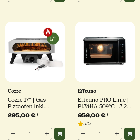
Cozze
Effeuno
Cozze 17" | Gas
Effeuno PRO Linie |
Pizzaofen inkl.
P134HA 509°C | 3,2
Pizzastein, Reglerset
kW | inkl. original
295,00 €
*
959,00 €
*
und Hitzeschutz |
Effeuno-Stein |
5/5
CLASSIC | 8,0 kW
Elektro Pizzaofen