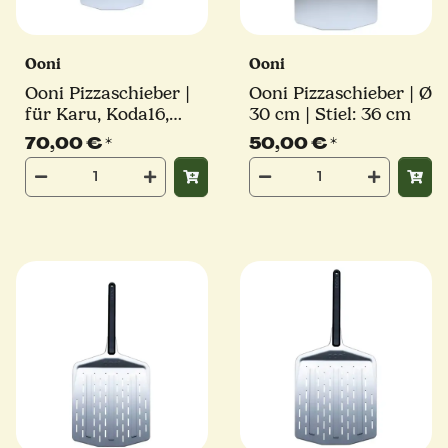
Ooni
Ooni
Ooni Pizzaschieber |
Ooni Pizzaschieber | Ø
für Karu, Koda16,
30 cm | Stiel: 36 cm
Koda 2 Pro | Ø 40 cm
70,00 €
*
50,00 €
*
| Stiel: 36 cm