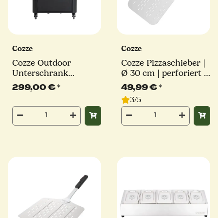
Cozze
Cozze
Cozze Outdoor
Cozze Pizzaschieber |
Unterschrank
Ø 30 cm | perforiert |
Außenküche Tisch,
Stiel 36cm | eckig
299,00 €
*
49,99 €
*
schwarz
3/5