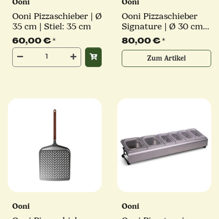
Ooni
Ooni
Ooni Pizzaschieber | Ø
Ooni Pizzaschieber
35 cm | Stiel: 35 cm
Signature | Ø 30 cm |
perforiert | für Koda
60,00 €
*
80,00 €
*
12, Koda 2, Karu 12,
Karu 2, Volt 2 und
Zum Artikel
Koda 2 Max
Ooni
Ooni