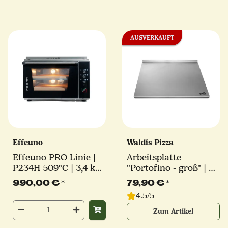
AUSVERKAUFT
Effeuno
Waldis Pizza
Effeuno PRO Linie |
Arbeitsplatte
P234H 509°C | 3,4 kW
"Portofino - groß" | 61
| 2 Backkammern |
x 48 x 2,5 cm | Waldis
990,00 €
*
79,90 €
*
inkl. original Effeuno-
Pizza
4.5/5
Stein
Zum Artikel