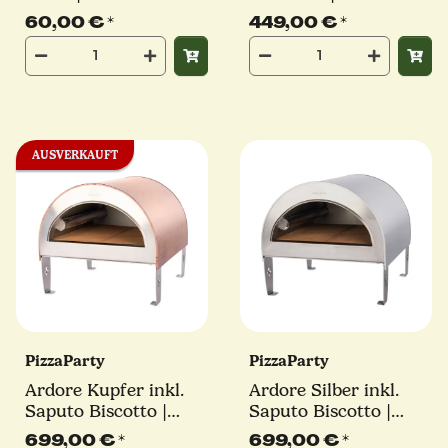
60,00 €
*
449,00 €
*
AUSVERKAUFT
PizzaParty
PizzaParty
Ardore Kupfer inkl.
Ardore Silber inkl.
Saputo Biscotto |
Saputo Biscotto |
550°
550°
699,00 €
*
699,00 €
*