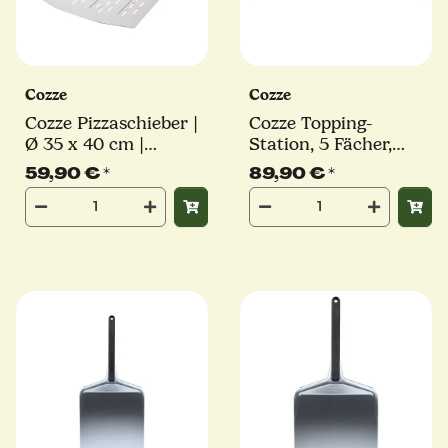
Cozze
Cozze
Cozze Pizzaschieber |
Cozze Topping-
Ø 35 x 40 cm |
Station, 5 Fächer,
perforiert | Stiel 41
Edelstahl
59,90 €
*
89,90 €
*
cm | eckig