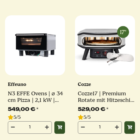
Effeuno
Cozze
N3 EFFE Ovens | ⌀ 34
Cozze17 | Premium
cm Pizza | 2,1 kW |
Rotate mit Hitzeschild
inkl. original Effeuno-
| Elektro Pizzaofen |
549,00 €
*
529,00 €
*
Stein | Elektro
2200W | Millarco
5/5
5/5
Pizzaofen