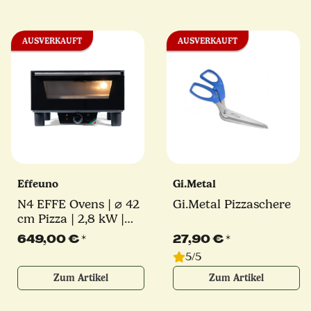
AUSVERKAUFT
AUSVERKAUFT
Effeuno
Gi.Metal
N4 EFFE Ovens | ⌀ 42
Gi.Metal Pizzaschere
cm Pizza | 2,8 kW |
inkl. original Effeuno-
649,00 €
*
27,90 €
*
Stein | Elektro
5/5
Pizzaofen
Zum Artikel
Zum Artikel