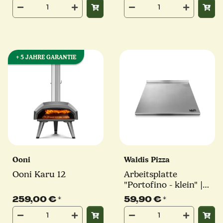
CLASSIC | 5,0 kW
Elektro Pizzaofen
+ 5 JAHRE GARANTIE
Ooni
Waldis Pizza
Ooni Karu 12
Arbeitsplatte
"Portofino - klein" |
48 x 48,5 x 2,5 cm |
259,00 €
*
59,90 €
*
Waldis Pizza