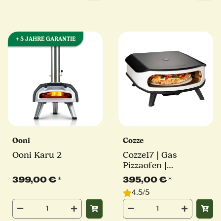
+ 5 JAHRE GARANTIE
Ooni
Cozze
Ooni Karu 2
Cozze17 | Gas
Pizzaofen |
rotierender Pizzastein
399,00 €
*
395,00 €
*
| mit Hitzeschild |
4.5/5
Millarco