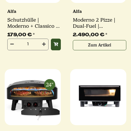
Alfa
Alfa
Schutzhülle |
Moderno 2 Pizze |
Moderno + Classico 2
Dual-Fuel |
Pizza mit Unterbau |
verschiedene Farben |
179,00 €
*
2.490,00 €
*
Alfa Forni
Alfa Forni
Zum Artikel