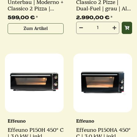
Unterbau | Moderno +
Classico 2 Pizze |
Classico 2 Pizza |
Dual-Fuel | grau | Alfa
schwarz | Alfa Forni
Forni
599,00 €
*
2.990,00 €
*
Zum Artikel
Effeuno
Effeuno
Effeuno P150H 450° C
Effeuno P150HA 450°
| 3,0 kW | inkl.
C | 3,0 kW | inkl.