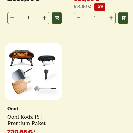
Stein und 1x Saputo
614,00 €
-5%
Biscotto | Elektro
Pizzaofen
Ooni
Ooni Koda 16 |
Premium-Paket
730,55 €
*