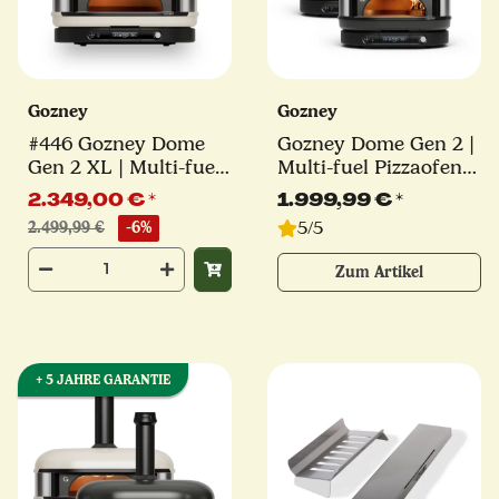
Gozney
Gozney
#446 Gozney Dome
Gozney Dome Gen 2 |
Gen 2 XL | Multi-fuel
Multi-fuel Pizzaofen |
Pizzaofen | creme
schwarz oder creme
2.349,00 €
*
1.999,99 €
*
5/5
2.499,99 €
-6%
Zum Artikel
+ 5 JAHRE GARANTIE