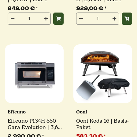
Pizzastein | ⌀50 cm
Pizzastein | ⌀50 cm
849,00 €
*
929,00 €
*
Pizza | EASY Line
Pizzen | EASY Line
Effeuno
Ooni
Effeuno P134H 550
Ooni Koda 16 | Basis-
Gara Evolution | 3,6
Paket
kW | inkl. 1x Effeuno
2.990,00 €
*
583,30 €
*