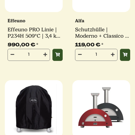
Effeuno
Alfa
Effeuno PRO Linie |
Schutzhülle |
P234H 509°C | 3,4 kW
Moderno + Classico 2
| 2 Backkammern |
Pizza | Alfa Forni
990,00 €
*
119,00 €
*
inkl. original Effeuno-
Stein