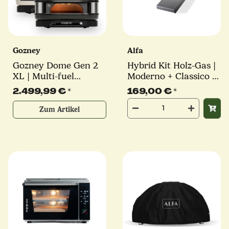
Gozney
Alfa
Gozney Dome Gen 2
Hybrid Kit Holz-Gas |
XL | Multi-fuel
Moderno + Classico 2
Pizzaofen | schwarz
Pizza | Alfa Forni
2.499,99 €
*
169,00 €
*
oder creme
Zum Artikel