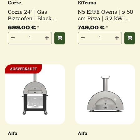
Cozze
Effeuno
Cozze 24" | Gas
N5 EFFE Ovens | ⌀ 50
Pizzaofen | Black
cm Pizza | 3,2 kW |
Edition
inkl. original Effeuno-
699,00 €
*
749,00 €
*
Stein | Elektro
Pizzaofen
AUSVERKAUFT
Alfa
Alfa