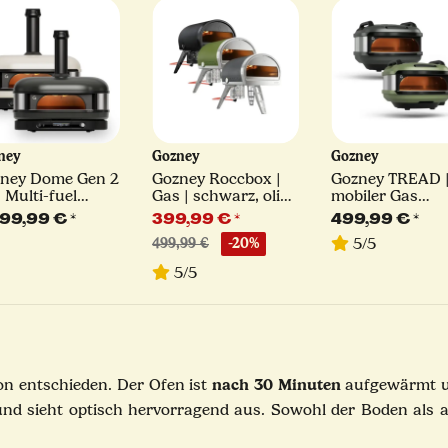
ney
Gozney
Gozney
ney Dome Gen 2
Gozney Roccbox |
Gozney TREAD 
| Multi-fuel
Gas | schwarz, olive
mobiler Gas
zaofen | schwarz
oder grau
Pizzaofen 12" |
499,99 €
*
399,99 €
*
499,99 €
*
r creme
schwarz oder ol
5/5
499,99 €
-20%
5/5
nach 30 Minuten
on entschieden. Der Ofen ist
aufgewärmt u
g und sieht optisch hervorragend aus. Sowohl der Boden als