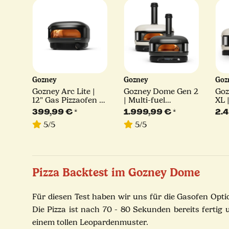
Gozney
Gozney
Goz
met
Gozney Arc Lite |
Gozney Dome Gen 2
Goz
y
12" Gas Pizzaofen |
| Multi-fuel
XL 
warz
schwarz
Pizzaofen | schwarz
Piz
399,99 €
*
1.999,99 €
*
2.
oder creme
ode
5/5
5/5
Pizza Backtest im Gozney Dome
Für diesen Test haben wir uns für die Gasofen Opti
Die Pizza ist nach 70 - 80 Sekunden bereits ferti
einem tollen Leopardenmuster.