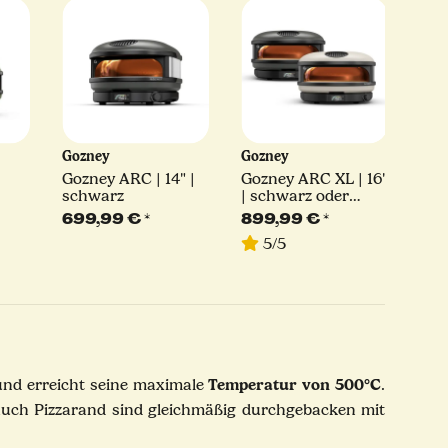
Gozney
Gozney
Goz
|
Gozney ARC | 14" |
Gozney ARC XL | 16"
Goz
schwarz
| schwarz oder
Vent
creme
3-tl
699,99 €
*
899,99 €
*
80
ive
5/5
849,
Temperatur von 500°C
nd erreicht seine maximale
.
 auch Pizzarand sind gleichmäßig durchgebacken mit