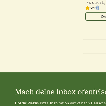
17,47 € pro 1 kg
5/5
Zu
Mach deine Inbox ofenfris
Hol dir Waldis Pizza-Inspiration direkt nach Hause: 