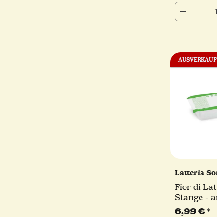
AUSVERKAUF
Latteria S
Fior di Lat
Stange - a
Latteria S
6,99 €
*