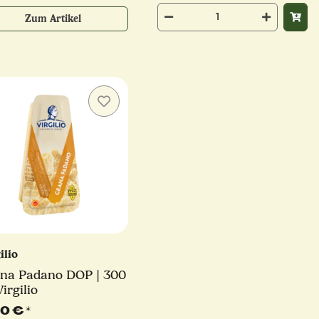
Zum Artikel
ilio
na Padano DOP | 300
Virgilio
90 €
*