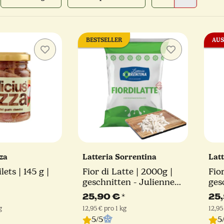
BESTSELLER
AUS
zza
Latteria Sorrentina
Lat
lets | 145 g |
Fior di Latte | 2000g |
Fio
geschnitten - Julienne
ges
Schnitt | Latteria
Sch
25,90 €
*
25
Sorrentina
Sor
g
12,95 € pro 1 kg
12,95
5/5
5