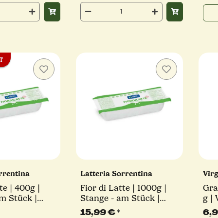
T
orrentina
Latteria Sorrentina
Virg
te | 400g |
Fior di Latte | 1000g |
Gra
m Stück |
Stange - am Stück |
g | 
orrentina
Latteria Sorrentina
15,99 €
*
6,