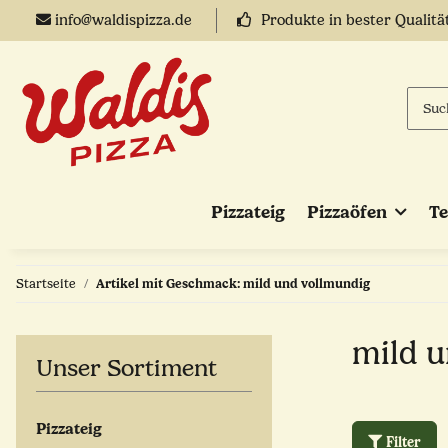
info@waldispizza.de
Produkte in bester Qualitä
Pizzateig
Pizzaöfen
T
Startseite
Artikel mit Geschmack: mild und vollmundig
mild 
Unser Sortiment
Pizzateig
Filter