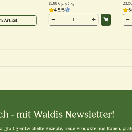
15,99 € pro 1 kg
23,00
4.5/5
5
m Artikel
ch - mit Waldis Newsletter!
sorgfältig entwickelte Rezepte, neue Produkte aus Italien, pra