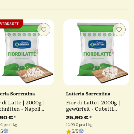
VERKAUFT
teria Sorrentina
Latteria Sorrentina
r di Latte | 2000g |
Fior di Latte | 2000g |
chnitten - Napoli
gewürfelt - Cubetti
nitt | Latteria
Schnitt | Latteria
,90 €
*
25,90 €
*
rentina
Sorrentina
 € pro 1 kg
12,95 € pro 1 kg
/5
5/5