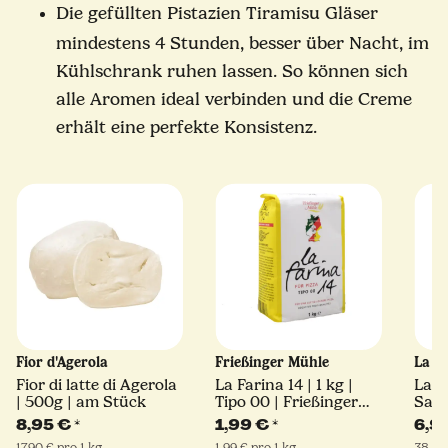
Die gefüllten Pistazien Tiramisu Gläser
mindestens 4 Stunden, besser über Nacht, im
Kühlschrank ruhen lassen. So können sich
alle Aromen ideal verbinden und die Creme
erhält eine perfekte Konsistenz.
Fior d'Agerola
Frießinger Mühle
La M
Fior di latte di Agerola
La Farina 14 | 1 kg |
La 
| 500g | am Stück
Tipo 00 | Frießinger
Sals
Mühle
180 
8,95 €
*
1,99 €
*
6,9
17,90 € pro 1 kg
1,99 € pro 1 kg
38,33