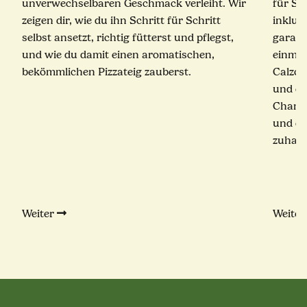
unverwechselbaren Geschmack verleiht. Wir
für Sc
zeigen dir, wie du ihn Schritt für Schritt
inklus
selbst ansetzt, richtig fütterst und pflegst,
garant
und wie du damit einen aromatischen,
einmal
bekömmlichen Pizzateig zauberst.
Calzon
und ei
Champ
und ec
zuhaus
Weiter
Weite