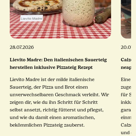
28.07.2026
20.07.
Lievito Madre: Den italienischen Sauerteig
Calzon
herstellen inklusive Pizzateig Rezept
neapol
Lievito Madre ist der milde italienische
Eine e
Sauerteig, der Pizza und Brot einen
zugekla
unverwechselbaren Geschmack verleiht. Wir
für Sc
zeigen dir, wie du ihn Schritt für Schritt
inklus
selbst ansetzt, richtig fütterst und pflegst,
garant
und wie du damit einen aromatischen,
einmal
bekömmlichen Pizzateig zauberst.
Calzon
und ei