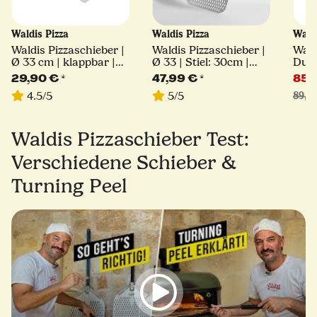
Waldis Pizza
Waldis Pizza
Wald
Waldis Pizzaschieber |
Waldis Pizzaschieber |
Wald
Ø 33 cm | klappbar |
Ø 33 | Stiel: 30cm |
Duo 
Linie Basic
Linie Classico
cm +
29,90 €
*
47,99 €
*
85,
cm
4.5/5
5/5
89,9
Waldis Pizzaschieber Test:
Verschiedene Schieber &
Turning Peel