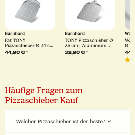
Burnhard
Burnhard
Wald
Fat TONY
TONY Pizzaschieber Ø
Wald
Pizzaschieber Ø 34 cm
28 cm | Aluminium
Ø 30
| Aluminium
Pizzaschaufel für
Lini
44,90 €
*
39,90 €
*
44,
Pizzaschaufel für
Pizzaöfen
5
Pizzaöfen
Häufige Fragen zum
Pizzaschieber Kauf
Welcher Pizzaschieber ist der beste?