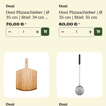
Ooni
Ooni
Ooni Pizzaschieber | Ø
Ooni Pizzaschieber | Ø
35 cm | Stiel: 34 cm |
35 cm | Stiel: 35 cm
perforiert | eckig
70,00 €
*
60,00 €
*
Ooni
Ooni