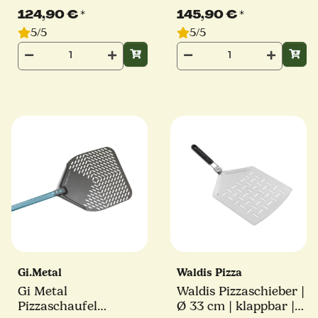
| Ø 36 cm | Stiel 60
Evoluzione | Ø 33 cm |
124,90 €
*
145,90 €
*
cm | eckig
Stiel 60 cm | eckig
5/5
5/5
Gi.Metal
Waldis Pizza
Gi Metal
Waldis Pizzaschieber |
Pizzaschaufel
Ø 33 cm | klappbar |