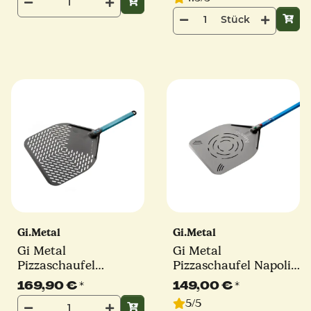
Stück
Gi.Metal
Gi.Metal
Gi Metal
Gi Metal
Pizzaschaufel
Pizzaschaufel Napoli |
Evoluzione | Ø 36 cm |
Ø 33 cm | Stiel 60 cm
169,90 €
*
149,00 €
*
Stiel 30 cm | eckig
| eckig
5/5