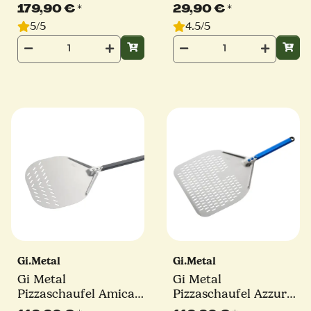
Evoluzione | Ø 36 cm |
Linie Basic
179,90 €
*
29,90 €
*
Stiel 60 cm | eckig
5/5
4.5/5
Gi.Metal
Gi.Metal
Gi Metal
Gi Metal
Pizzaschaufel Amica |
Pizzaschaufel Azzurra
Ø 36 cm | Stiel 60 cm
| Ø 33 cm | Stiel 30