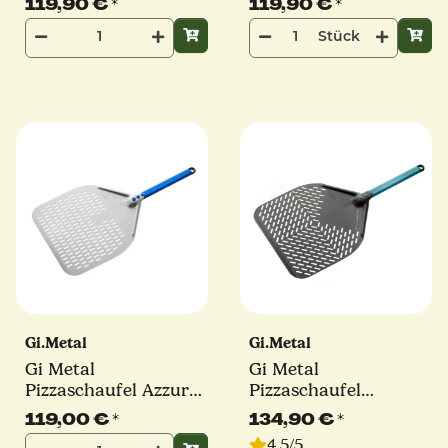
119,90 €
*
119,90 €
*
cm | eckig
Stück
Gi.Metal
Gi.Metal
Gi Metal
Gi Metal
Pizzaschaufel Azzurra
Pizzaschaufel
| Ø 36 cm | Stiel 30
Evoluzione | Ø 33 cm |
119,00 €
*
134,90 €
*
cm | eckig
Stiel 30 cm | eckig
4.5/5