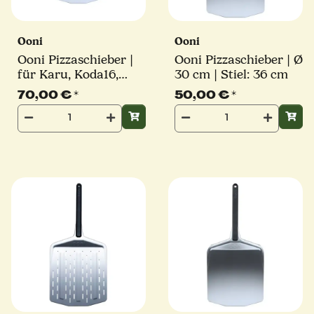
Ooni
Ooni
Ooni Pizzaschieber |
Ooni Pizzaschieber | Ø
für Karu, Koda16,
30 cm | Stiel: 36 cm
Koda 2 Pro | Ø 40 cm
70,00 €
*
50,00 €
*
| Stiel: 36 cm