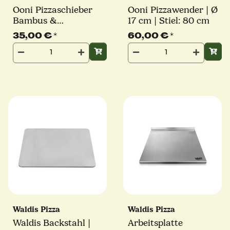
Ooni Pizzaschieber
Ooni Pizzawender | Ø
Bambus &
17 cm | Stiel: 80 cm
Servierbrett | Ø 30
35,00 €
*
60,00 €
*
cm | Länge: 50 cm
Waldis Pizza
Waldis Pizza
Waldis Backstahl |
Arbeitsplatte