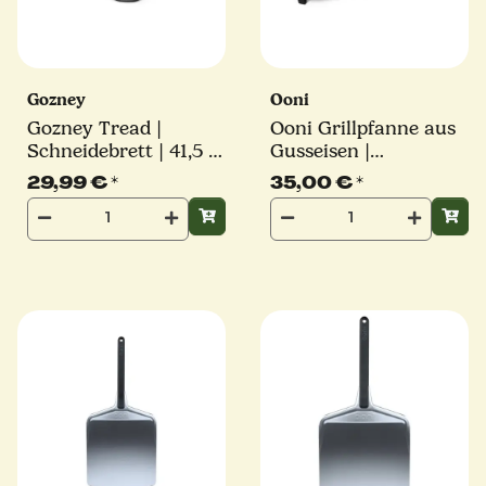
Gozney
Ooni
Gozney Tread |
Ooni Grillpfanne aus
Schneidebrett | ‎41,5 x
Gusseisen |
37,2 cm
abnehmbarem Griff
29,99 €
*
35,00 €
*
und Untersetzer