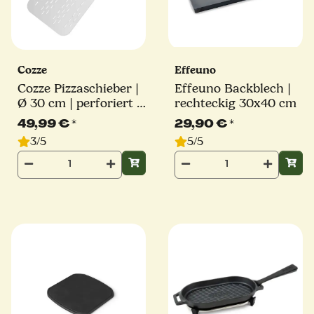
Cozze
Effeuno
Cozze Pizzaschieber |
Effeuno Backblech |
Ø 30 cm | perforiert |
rechteckig 30x40 cm
Stiel 36cm | eckig
49,99 €
*
29,90 €
*
3/5
5/5