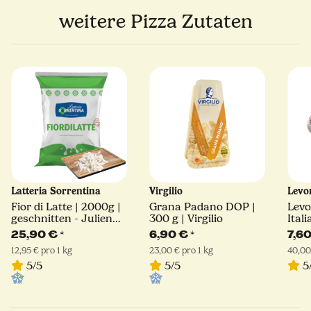
weitere Pizza Zutaten
Latteria Sorrentina
Virgilio
Levo
Fior di Latte | 2000g |
Grana Padano DOP |
Levo
geschnitten - Julienne
300 g | Virgilio
Ital
Schnitt | Latteria
25,90 €
*
6,90 €
*
7,6
Sorrentina
12,95 € pro 1 kg
23,00 € pro 1 kg
40,00
5/5
5/5
5