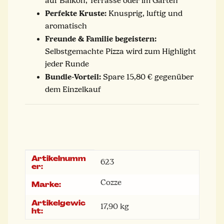
auf Balkon, Terrasse oder im Garten
Perfekte Kruste:
Knusprig, luftig und
aromatisch
Freunde & Familie begeistern:
Selbstgemachte Pizza wird zum Highlight
jeder Runde
Bundle-Vorteil:
Spare 15,80 € gegenüber
dem Einzelkauf
Artikelnumm
Produkteigenschaft
Wert
623
er:
Cozze
Marke:
Artikelgewic
17,90
kg
ht: