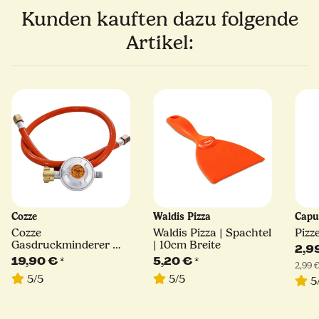
Kunden kauften dazu folgende
Artikel:
Cozze
Waldis Pizza
Capu
Cozze
Waldis Pizza | Spachtel
Pizz
Gasdruckminderer mit
| 10cm Breite
2,9
Schlauch 1.1 m
19,90 €
*
5,20 €
*
2,99 €
DE/AT/CH
5/5
5/5
5