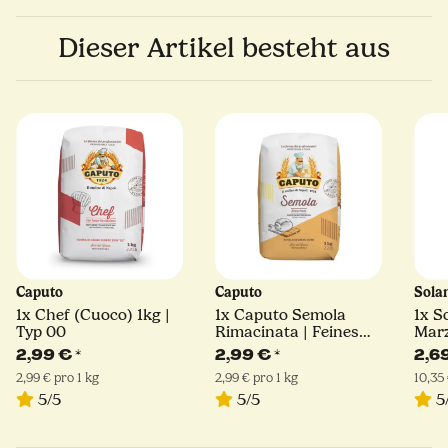
Dieser Artikel besteht aus
Caputo
Caputo
Sola
1x
Chef (Cuoco) 1kg |
1x
Caputo Semola
1x
S
Typ 00
Rimacinata | Feines
Mar
Hartweizengrieß | 1kg
D.O.
2,99 €
*
2,99 €
*
2,6
2,99 € pro 1 kg
2,99 € pro 1 kg
10,35 
5/5
5/5
5