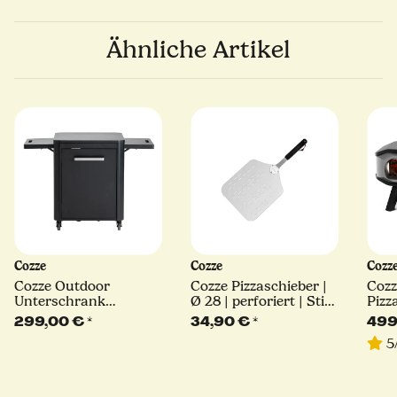
Ähnliche Artikel
Cozze
Cozze
Cozz
Cozze Outdoor
Cozze Pizzaschieber |
Cozz
Unterschrank
Ø 28 | perforiert | Stiel
Pizz
Außenküche Tisch,
60 cm
Rota
299,00 €
*
34,90 €
*
499
schwarz
5