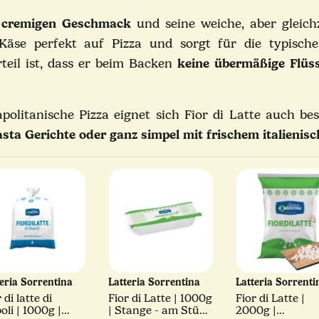
, cremigen Geschmack
und seine weiche, aber gleich
r Käse perfekt auf Pizza und sorgt für die typisc
teil ist, dass er beim Backen
keine übermäßige Flüss
olitanische Pizza eignet sich Fior di Latte auch bes
sta Gerichte oder ganz simpel mit frischem italienisc
teria Sorrentina
Latteria Sorrentina
Latteria Sorrent
 di latte di
Fior di Latte | 1000g
Fior di Latte |
oli | 1000g |
| Stange - am Stück
2000g |