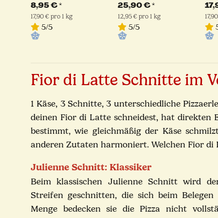
Stück
geschnitten -
Kug
8,95 €
*
25,90 €
*
17
Julienne Schnitt |
Lat
17,90 € pro 1 kg
12,95 € pro 1 kg
17,90
Latteria Sorrentina
5/5
5/5
5
Fior di Latte Schnitte im V
1 Käse, 3 Schnitte, 3 unterschiedliche Pizzaerl
deinen Fior di Latte schneidest, hat direkten 
bestimmt, wie gleichmäßig der Käse schmilzt
anderen Zutaten harmoniert. Welchen Fior di 
Julienne Schnitt: Klassiker
Beim klassischen Julienne Schnitt wird der
Streifen geschnitten, die sich beim Belegen 
Menge bedecken sie die Pizza nicht vollst