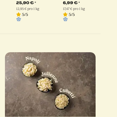
apoli
Cubetti Schnitt |
| Latteria
25,90 €
*
6,99 €
*
30
ia
Latteria Sorrentina
Sorrentina
12,95 € pro 1 kg
17,47 € pro 1 kg
16,8
5/5
5/5
31,8
5