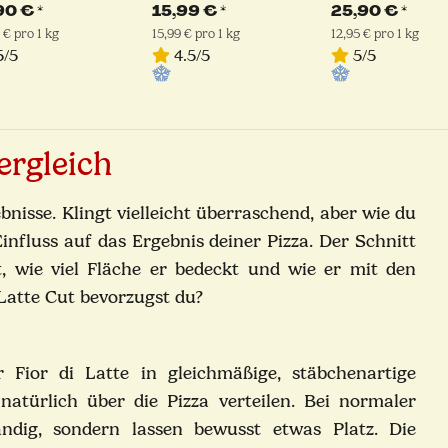
el am Stück |
| Latteria
geschnitten - N
,90 €
*
15,99 €
*
25,90 €
*
teria Sorrentina
Sorrentina
Schnitt | Latter
 € pro 1 kg
15,99 € pro 1 kg
12,95 € pro 1 kg
Sorrentina
/5
4.5/5
5/5
ergleich
ebnisse. Klingt vielleicht überraschend, aber wie du
Einfluss auf das Ergebnis deiner Pizza. Der Schnitt
, wie viel Fläche er bedeckt und wie er mit den
Latte Cut bevorzugst du?
 Fior di Latte in gleichmäßige, stäbchenartige
natürlich über die Pizza verteilen. Bei normaler
ändig, sondern lassen bewusst etwas Platz. Die