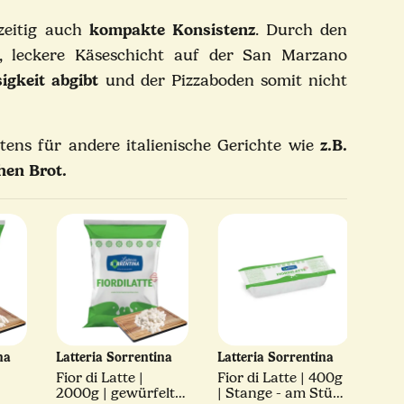
zeitig auch
kompakte Konsistenz
. Durch den
he, leckere Käseschicht auf der San Marzano
igkeit abgibt
und der Pizzaboden somit nicht
tens für andere italienische Gerichte wie
z.B.
hen Brot.
ina
Latteria Sorrentina
Latteria Sorrentina
Wal
Fior di Latte |
Fior di Latte | 400g
Käs
2000g | gewürfelt -
| Stange - am Stück
Latt