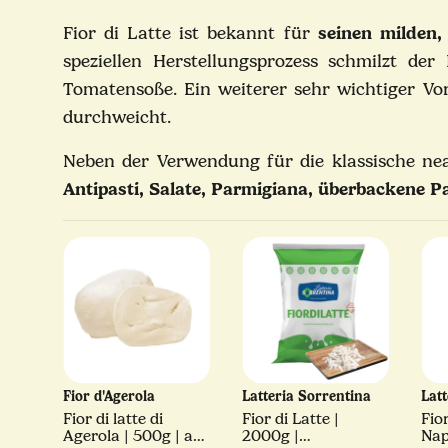
Fior di Latte ist bekannt für
seinen milden
speziellen Herstellungsprozess schmilzt de
Tomatensoße. Ein weiterer sehr wichtiger Vor
durchweicht.
Neben der Verwendung für die klassische neap
Antipasti, Salate, Parmigiana, überbackene Pa
ina
Fior d'Agerola
Latteria Sorrentina
Lat
50g |
Fior di latte di
Fior di Latte |
Fior
glio
Agerola | 500g | am
2000g |
Nap