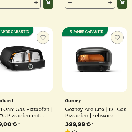
 JAHRE GARANTIE
+ 5 JAHRE GARANTIE
nhard
Gozney
 TONY Gas Pizzaofen |
Gozney Arc Lite | 12" Gas
°C Pizzaofen mit
Pizzaofen | schwarz
l-
9,00 €
*
399,99 €
*
peraturmessung | bis
5/5