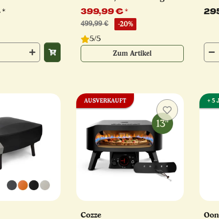
und
€
*
399,99 €
*
29
CLA
499,99 €
-20%
5/5
Zum Artikel
AUSVERKAUFT
+ 5
Cozze
Oon