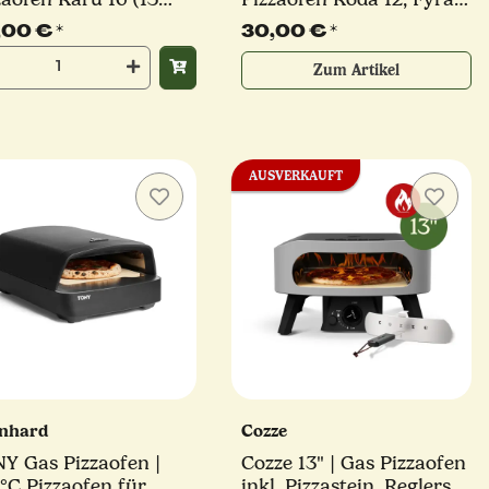
)
12, Volt 12 (10 mm)
,00 €
*
30,00 €
*
Zum Artikel
AUSVERKAUFT
nhard
Cozze
Y Gas Pizzaofen |
Cozze 13" | Gas Pizzaofen
°C Pizzaofen für
inkl. Pizzastein, Reglerset