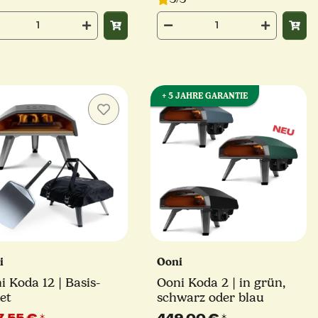
cm Pizza
+ 5 JAHRE GARANTIE
i
Ooni
i Koda 12 | Basis-
Ooni Koda 2 | in grün,
et
schwarz oder blau