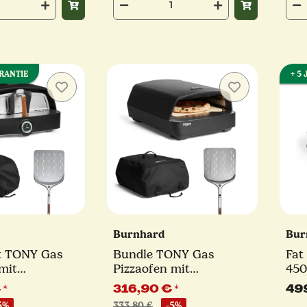
ARANTIE
+ 5
Burnhard
Bur
t TONY Gas
Bundle TONY Gas
Fat
mit
Pizzaofen mit
450
le und
Schutzhülle und
Dua
€
*
316,90 €
*
49
-tlg.
Schieber 3-tlg.
Tem
5%
333,80 €
-5%