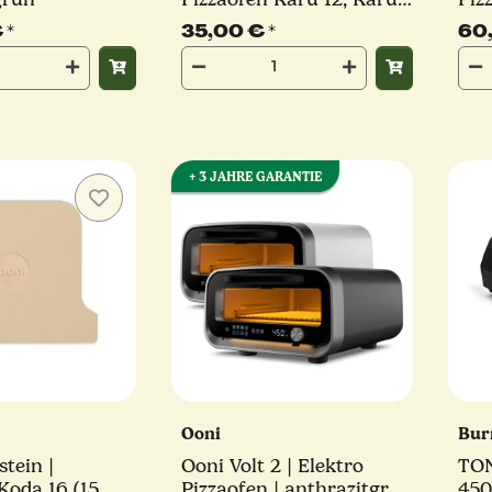
12 G (15 mm)
mm
€
*
35,00 €
*
60
+ 3 JAHRE GARANTIE
Ooni
Bur
stein |
Ooni Volt 2 | Elektro
TON
Koda 16 (15
Pizzaofen | anthrazitgrau
450