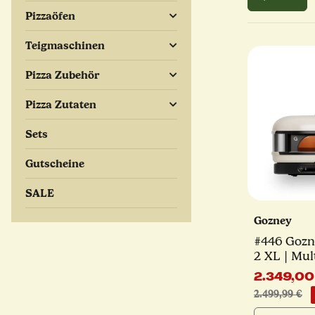
Pizzaöfen
Teigmaschinen
Pizza Zubehör
Pizza Zutaten
Sets
Gutscheine
SALE
Gozney
#446 Goz
2 XL | Mul
Pizzaofen 
2.349,00
2.499,99 €