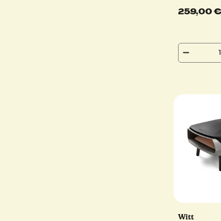
259,00 
Witt