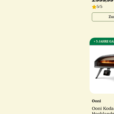
1.999,99
5/5
Zu
+ 5 JAHRE G
Ooni
Ooni Koda 
Hochland