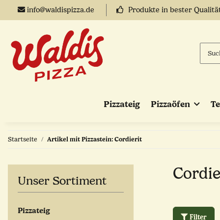
info@waldispizza.de
Produkte in bester Qualitä
Pizzateig
Pizzaöfen
T
Startseite
Artikel mit Pizzastein: Cordierit
Cordie
Unser Sortiment
Pizzateig
Filter