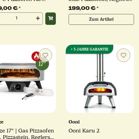
za bis 30 cm
und Hitzeschutz |
9,00 €
*
199,00 €
*
CLASSIC | 5,0 kW
Zum Artikel
+ 5 JAHRE GARANTIE
ze
Ooni
" | Gas Pizzaofen
Ooni Karu 2
. Pizzastein, Reglerset