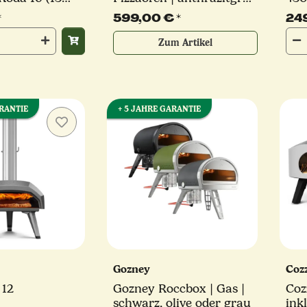
oder polarweiß
Piz
*
599,00 €
*
24
Zum Artikel
ARANTIE
+ 5 JAHRE GARANTIE
Gozney
Coz
 12
Gozney Roccbox | Gas |
Cozze 17
schwarz, olive oder grau
inkl