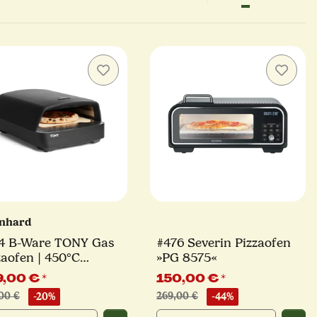
nhard
4 B-Ware TONY Gas
#476 Severin Pizzaofen
zaofen | 450°C
»PG 8575«
zaofen für Pizza bis 30
9,00 €
*
150,00 €
*
00 €
-20%
269,00 €
-44%