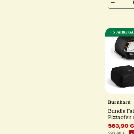
+ 5 JAHRE G
Burnhard
Bundle Fa
Pizzaofen 
Schutzhül
563,90 
Schieber 3
593,80 €
-