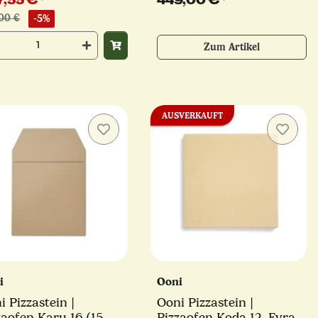
7,55 €
*
449,00 €
*
00 €
-5%
Zum Artikel
AUSVERKAUFT
i
Ooni
i Pizzastein |
Ooni Pizzastein |
zaofen Karu 16 (15
Pizzaofen Koda 12, Fyra