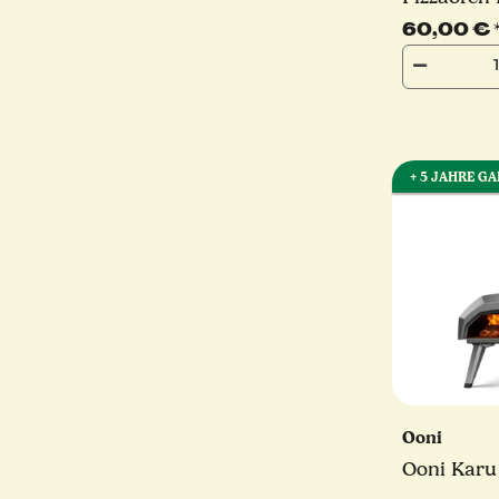
mm)
60,00 €
+ 5 JAHRE G
Ooni
Ooni Karu