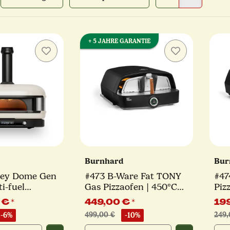
+ 5 JAHRE GARANTIE
Burnhard
Bur
ney Dome Gen
#473 B-Ware Fat TONY
#47
ti-fuel
Gas Pizzaofen | 450°C
Piz
| creme
Pizzaofen mit Dual-
Piz
 €
*
449,00 €
*
19
Temperaturmessung | bis
cm
-6%
499,00 €
-10%
249,
34 cm Pizza