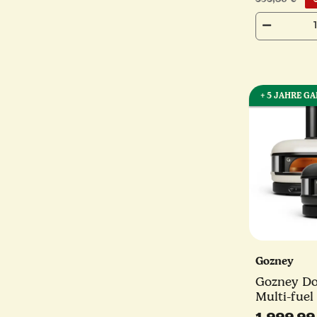
+ 5 JAHRE G
Gozney
Gozney Do
Multi-fuel
schwarz o