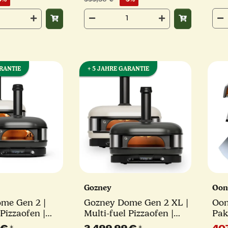
34 
ARANTIE
+ 5 JAHRE GARANTIE
Gozney
Oon
me Gen 2 |
Gozney Dome Gen 2 XL |
Oon
 Pizzaofen |
Multi-fuel Pizzaofen |
Pak
der creme
schwarz oder creme