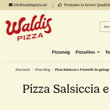
info@waldispizza.de
Produkte in bester Qualitä
Pizzateig
Pizzaöfen
T
Startseite
Pizza Blog
Pizza Salsiccia e Friarielli: So gelin
Pizza Salsiccia e