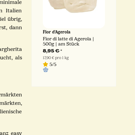
 minimale
n Italien
el übrig,
rst, dann
entina
Fior d'Agerola
Latteria 
| 2000g |
Fior di latte di Agerola |
Fior di La
 Julienne
500g | am Stück
Stange - 
argherita
eria
Sorrenti
8,95 €
*
15,99 
ucht, als
17,90 € pro 1 kg
15,99 € pro 
5/5
4.5/5
ermärkten
emärkten,
ienische
ganz easy