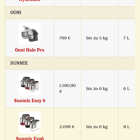
OONI
799 €
bis zu 5 kg
7 L
Ooni Halo Pro
SUNMIX
1.590,90
bis zu 6 kg
6 L
€
Sunmix Easy 6
2.099 €
bis zu 6 kg
8 L
Sunmix Evo6