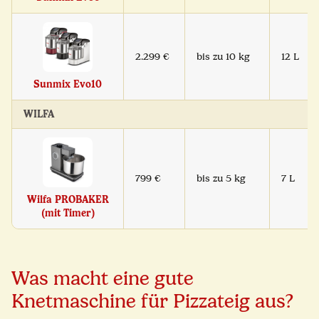
2.299 €
bis zu 10 kg
12 L
Sunmix Evo10
WILFA
799 €
bis zu 5 kg
7 L
Wilfa PROBAKER
(mit Timer)
Was macht eine gute
Knetmaschine für Pizzateig aus?