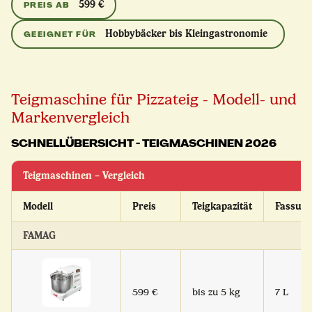
599 €
PREIS AB
Hobbybäcker bis Kleingastronomie
GEEIGNET FÜR
Teigmaschine für Pizzateig - Modell- und
Markenvergleich
SCHNELLÜBERSICHT - TEIGMASCHINEN 2026
Teigmaschinen – Vergleich
Modell
Preis
Teigkapazität
Fassun
FAMAG
599 €
bis zu 5 kg
7 L