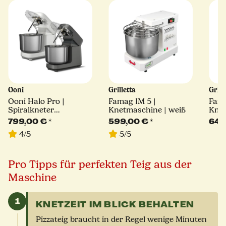
Ooni
Grilletta
Grill
Ooni Halo Pro |
Famag IM 5 |
Fama
Spiralkneter
Knetmaschine | weiß
Knet
Küchenmaschine | bis
799,00 €
*
599,00 €
*
649
zu 5kg | 220V | versch.
4/5
5/5
Farben
Pro Tipps für perfekten Teig aus der
Maschine
1
KNETZEIT IM BLICK BEHALTEN
Pizzateig braucht in der Regel wenige Minuten