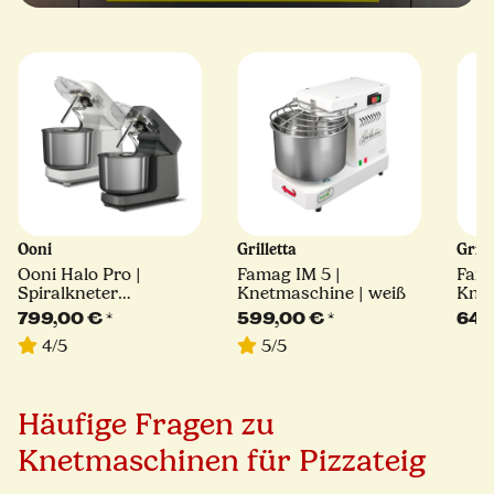
Ooni
Grilletta
Grill
Ooni Halo Pro |
Famag IM 5 |
Fama
Spiralkneter
Knetmaschine | weiß
Knet
Küchenmaschine | bis
799,00 €
*
599,00 €
*
649
zu 5kg | 220V | versch.
4/5
5/5
Farben
Häufige Fragen zu
Knetmaschinen für Pizzateig