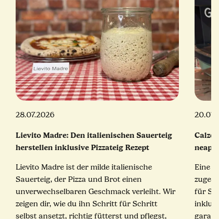
28.07.2026
20.07.
Lievito Madre: Den italienischen Sauerteig
Calzon
herstellen inklusive Pizzateig Rezept
neapol
Lievito Madre ist der milde italienische
Eine e
Sauerteig, der Pizza und Brot einen
zugekla
unverwechselbaren Geschmack verleiht. Wir
für Sc
zeigen dir, wie du ihn Schritt für Schritt
inklus
selbst ansetzt, richtig fütterst und pflegst,
garant