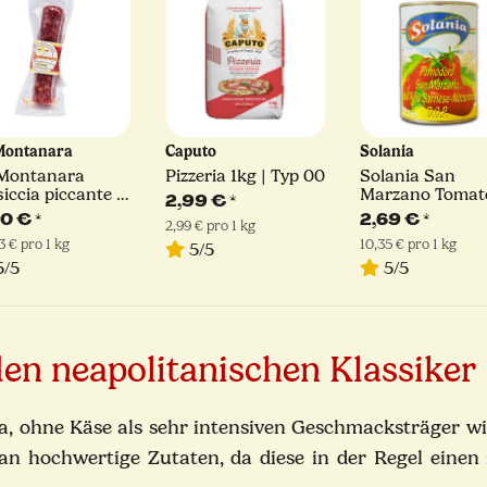
Montanara
Caputo
Solania
Montanara
Pizzeria 1kg | Typ 00
Solania San
siccia piccante |
Marzano Tomat
2,99 €
*
 g
D.O.P. | 400g
90 €
*
2,69 €
*
2,99 € pro 1 kg
3 € pro 1 kg
10,35 € pro 1 kg
5/5
/5
5/5
den neapolitanischen Klassiker
ra, ohne Käse als sehr intensiven Geschmacksträger wie
an hochwertige Zutaten, da diese in der Regel eine