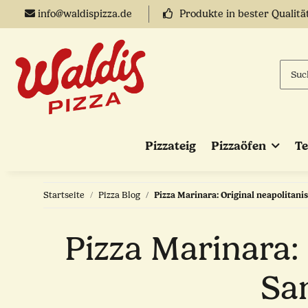
info@waldispizza.de
Produkte in bester Qualitä
Pizzateig
Pizzaöfen
T
Startseite
Pizza Blog
Pizza Marinara: Original neapolitan
Pizza Marinara:
Sa