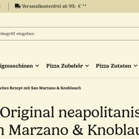
t
Versandkostenfrei ab 99,- € **
eigmaschinen
Pizza Zubehör
Pizza Zutaten
isches Rezept mit San Marzano & Knoblauch
 Original neapolitani
n Marzano & Knobla