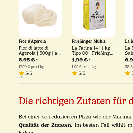
ina
Fior d'Agerola
Frießinger Mühle
La 
Fior di latte di
La Farina 14 | 1 kg |
La 
Agerola | 500g | am
Tipo 00 | Frießinger
Sal
apoli
Stück
Mühle
180
8,95 €
*
1,99 €
*
6,
ia
17,90 € pro 1 kg
1,99 € pro 1 kg
38,3
5/5
5/5
5
Die richtigen Zutaten für 
Bei einer so reduzierten Pizza wie der Marina
Qualität der Zutaten.
Im besten Fall wählt m