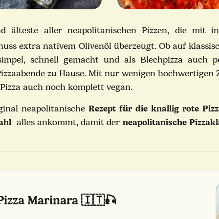
nd älteste aller neapolitanischen Pizzen, die mi
ss extra nativem Olivenöl überzeugt. Ob auf klassisch
simpel, schnell gemacht und als Blechpizza auch pe
Pizzaabende zu Hause.
Mit nur wenigen hochwertigen Zu
e Pizza auch noch komplett vegan.
ginal neapolitanische
Rezept für die knallig rote Piz
ahl
alles ankommt, damit der
neapolitanische Pizzakl
Pizza Marinara 🇮🇹🎣