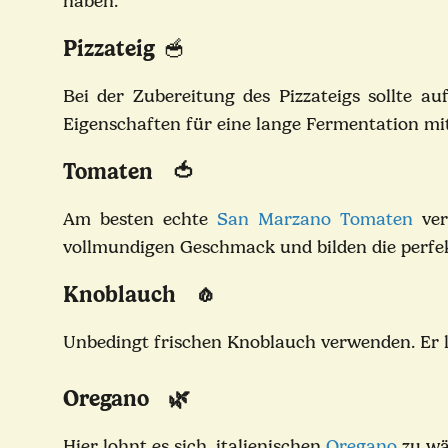
haben.
Pizzateig
🥣
Bei der Zubereitung des Pizzateigs sollte au
Eigenschaften für eine lange Fermentation mi
Tomaten 🍅
Am besten echte
San Marzano Tomaten
ver
vollmundigen Geschmack und bilden die perfek
Knoblauch 🧄
Unbedingt frischen Knoblauch verwenden. Er l
Oregano 🌿
Hier lohnt es sich, italienischen
Oregano
zu wäh