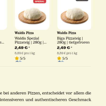
Waldis Pizza
Waldis Pizza
Cap
Waldis Spezial
Biga Pizzateig |
Che
e
Pizzateig | 280g |
280g | tiefgefroren
Typ
tiefgefroren
2,49 €
*
2,49 €
*
2,
8,89 € pro 1 kg
8,89 € pro 1 kg
2,99 
5/5
5/5
5
 bei anderen Pizzen, entscheidet vor allem die
n intensiveren und authentischeren Geschmack