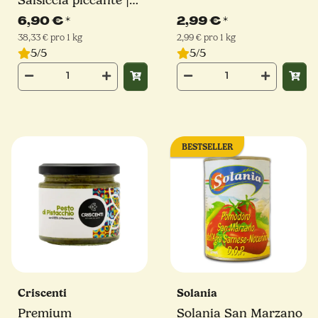
Salsiccia piccante |
180 g
6,90 €
*
2,99 €
*
38,33 € pro 1 kg
2,99 € pro 1 kg
5/5
5/5
BESTSELLER
Criscenti
Solania
Premium
Solania San Marzano