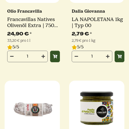
Olio Francavilla
Dalla Giovanna
Francavillas Natives
LA NAPOLETANA 1kg
Olivenöl Extra | 750
| Typ 00
ml
24,90 €
*
2,79 €
*
33,20 € pro 1 l
2,79 € pro 1 kg
5/5
5/5