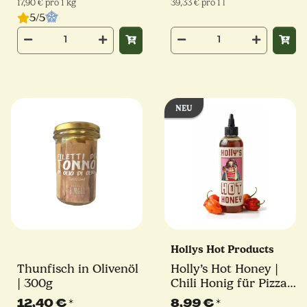
17,90 € pro 1 kg
39,33 € pro 1 l
5/5
NEU
Hollys Hot Products
Thunfisch in Olivenöl
Holly’s Hot Honey |
| 300g
Chili Honig für Pizza
& mehr | 355 g
12,40 €
*
8,99 €
*