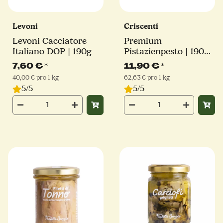
Levoni
Criscenti
Levoni Cacciatore
Premium
Italiano DOP | 190g
Pistazienpesto | 190g |
65% Pistazienanteil
7,60 €
*
11,90 €
*
40,00 € pro 1 kg
62,63 € pro 1 kg
5/5
5/5