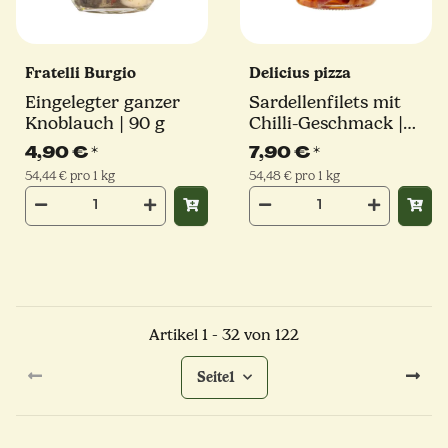
Fratelli Burgio
Delicius pizza
Eingelegter ganzer
Sardellenfilets mit
Knoblauch | 90 g
Chilli-Geschmack |
145 g | Delicius
4,90 €
*
7,90 €
*
54,44 € pro 1 kg
54,48 € pro 1 kg
Artikel 1 - 32 von 122
Seite
1