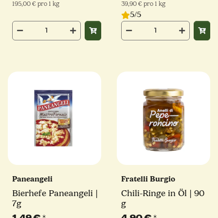
195,00 € pro 1 kg
39,90 € pro 1 kg
5/5
Paneangeli
Fratelli Burgio
Bierhefe Paneangeli |
Chili-Ringe in Öl | 90
7g
g
1,49 €
*
4,90 €
*