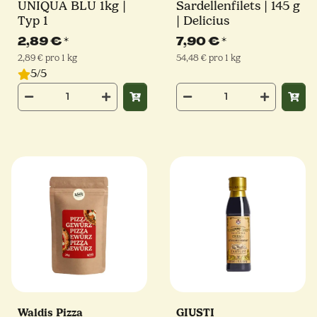
UNIQUA BLU 1kg |
Sardellenfilets | 145 g
Typ 1
| Delicius
2,89 €
*
7,90 €
*
2,89 € pro 1 kg
54,48 € pro 1 kg
5/5
Waldis Pizza
GIUSTI