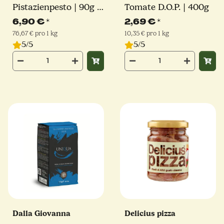
Pistazienpesto | 90g |
Tomate D.O.P. | 400g
65% Pistazienanteil
6,90 €
*
2,69 €
*
76,67 € pro 1 kg
10,35 € pro 1 kg
5/5
5/5
Dalla Giovanna
Delicius pizza