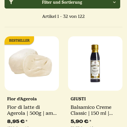
Filter und Sortierung
Artikel 1 - 32 von 122
BESTSELLER
Fior d'Agerola
GIUSTI
Fior di latte di
Balsamico Creme
Agerola | 500g | am
Classic | 150 ml |
Stück
Giuseppe Giusti
8,95 €
*
5,90 €
*