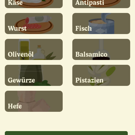
Käse
Antipasti
Wurst
Fisch
Olivenöl
Balsamico
Gewürze
Pistazien
Hefe