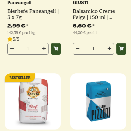
Paneangeli
GIUSTI
Bierhefe Paneangeli |
Balsamico Creme
3 x 7g
Feige | 150 ml |
Giuseppe Giusti
2,99 €
*
6,60 €
*
142,38 € pro 1 kg
44,00 € pro 1 l
5/5
BESTSELLER