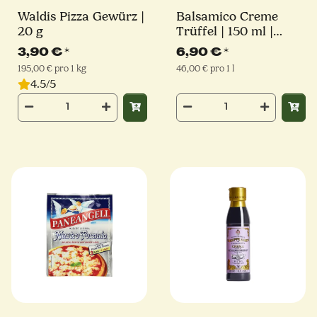
Waldis Pizza Gewürz |
Balsamico Creme
20 g
Trüffel | 150 ml |
Giuseppe Giusti
3,90 €
*
6,90 €
*
195,00 € pro 1 kg
46,00 € pro 1 l
4.5/5