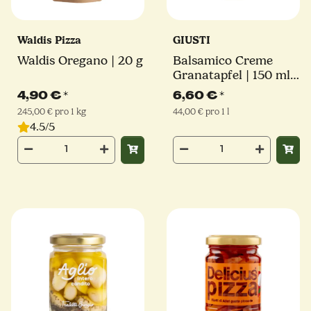
Waldis Pizza
GIUSTI
Waldis Oregano | 20 g
Balsamico Creme
Granatapfel | 150 ml |
Giuseppe Giusti
4,90 €
*
6,60 €
*
245,00 € pro 1 kg
44,00 € pro 1 l
4.5/5