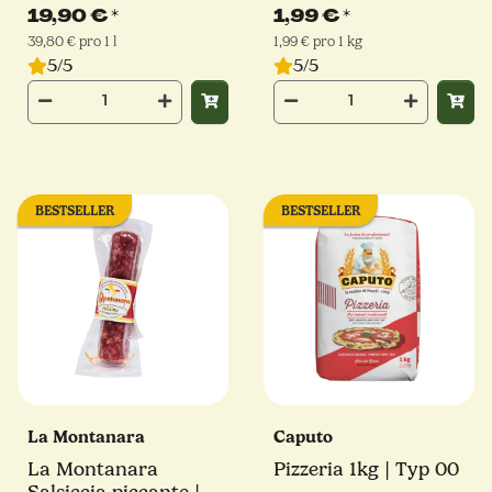
ml
Mühle
19,90 €
*
1,99 €
*
39,80 € pro 1 l
1,99 € pro 1 kg
5/5
5/5
BESTSELLER
BESTSELLER
La Montanara
Caputo
La Montanara
Pizzeria 1kg | Typ 00