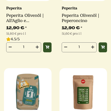
Peperita
Peperita
Peperita Olivenöl |
Peperita Olivenöl |
All'Aglio e
Peperoncino
Peperoncino
12,90 €
*
12,90 €
*
51,60 € pro 1 l
51,60 € pro 1 l
4.5/5