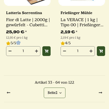
Latteria Sorrentina
Frießinger Mühle
Fior di Latte | 2000g |
La VERACE | 1 kg |
gewürfelt - Cubetti
Tipo 00 | Frießinger
Schnitt | Latteria
Mühle
25,90 €
*
2,19 €
*
Sorrentina
12,95 € pro 1 kg
2,19 € pro 1 kg
5/5
4/5
Artikel 33 - 64 von 122
Seite
2