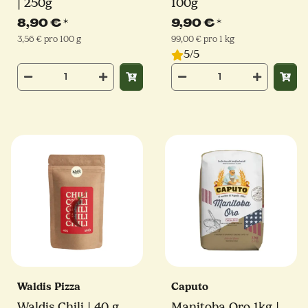
| 250g
100g
8,90 €
*
9,90 €
*
3,56 € pro 100 g
99,00 € pro 1 kg
5/5
Waldis Pizza
Caputo
Waldis Chili | 40 g
Manitoba Oro 1kg |