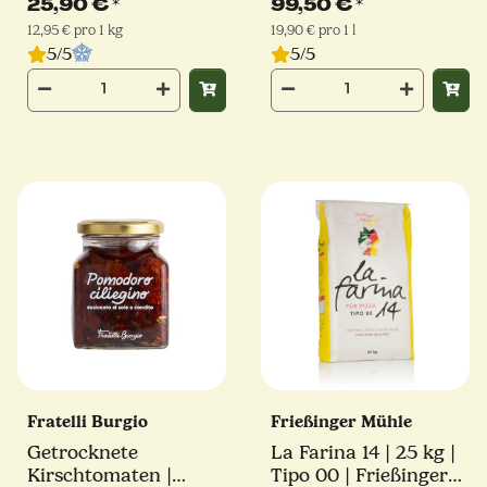
25,90 €
*
99,50 €
*
Latteria Sorrentina
12,95 € pro 1 kg
19,90 € pro 1 l
5/5
5/5
Fratelli Burgio
Frießinger Mühle
Getrocknete
La Farina 14 | 25 kg |
Kirschtomaten |
Tipo 00 | Frießinger