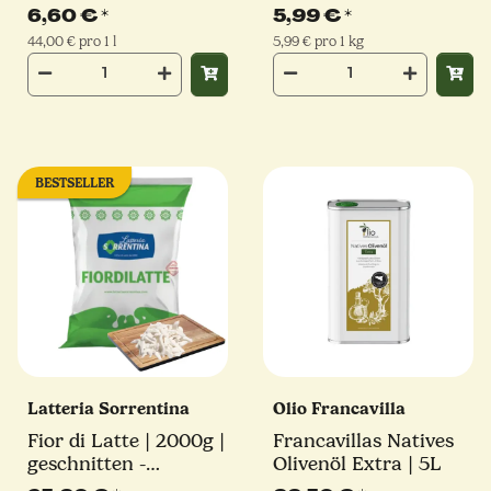
Giuseppe Giusti
6,60 €
*
5,99 €
*
44,00 € pro 1 l
5,99 € pro 1 kg
BESTSELLER
Latteria Sorrentina
Olio Francavilla
Fior di Latte | 2000g |
Francavillas Natives
geschnitten -
Olivenöl Extra | 5L
Julienne Schnitt |