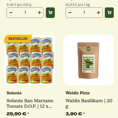
6,56 € pro 100 g
62,63 € pro 1 kg
BESTSELLER
Solania
Waldis Pizza
Solania San Marzano
Waldis Basilikum | 20
Tomate D.O.P. | 12 x
g
400 g
25,90 €
*
3,90 €
*