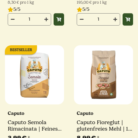
8,30 € pro 1 kg
195,00 € pro 1 kg
5/5
5/5
BESTSELLER
Caputo
Caputo
Caputo Semola
Caputo Fioreglut |
Rimacinata | Feines
glutenfreies Mehl | 1
Hartweizengrieß | 1kg
kg
2,99 €
*
8,99 €
*