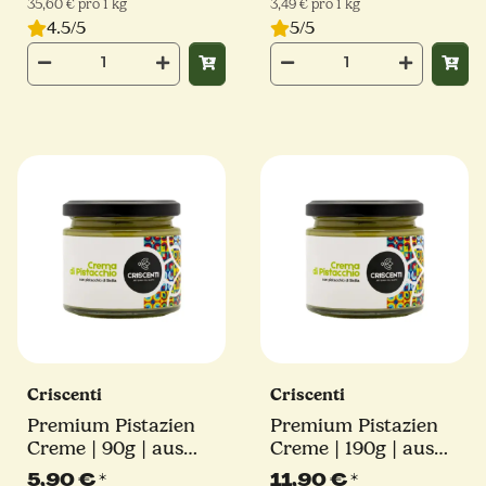
35,60 € pro 1 kg
3,49 € pro 1 kg
4.5/5
5/5
Criscenti
Criscenti
Premium Pistazien
Premium Pistazien
Creme | 90g | aus
Creme | 190g | aus
Sizilien
Sizilien
5,90 €
*
11,90 €
*