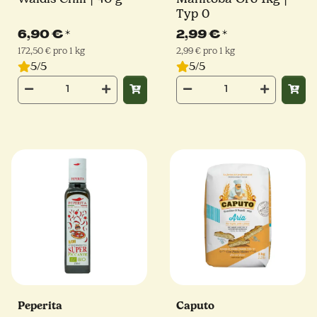
Typ 0
6,90 €
*
2,99 €
*
172,50 € pro 1 kg
2,99 € pro 1 kg
5/5
5/5
Peperita
Caputo