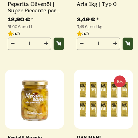
Peperita Olivenöl |
Aria 1kg | Typ 0
Super Piccante per
Pizza
12,90 €
*
3,49 €
*
51,60 € pro 1 l
3,49 € pro 1 kg
5/5
5/5
Fratelli Burgio
DAS MEHL