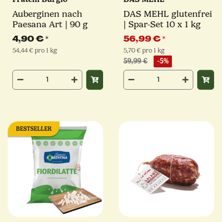
Auberginen nach
DAS MEHL glutenfrei
Paesana Art | 90 g
| Spar-Set 10 x 1 kg
4,90 €
*
56,99 €
*
54,44 € pro 1 kg
5,70 € pro 1 kg
59,99 €
-5%
BESTSELLER