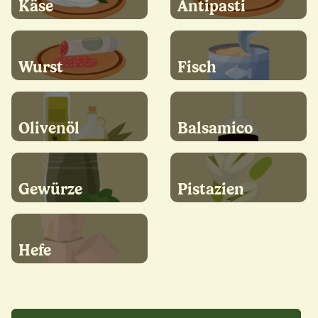
Käse
Antipasti
Wurst
Fisch
Olivenöl
Balsamico
Gewürze
Pistazien
Hefe