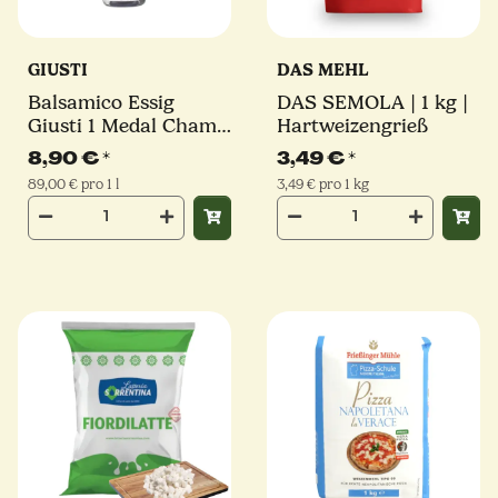
GIUSTI
DAS MEHL
Balsamico Essig
DAS SEMOLA | 1 kg |
Giusti 1 Medal Champ
Hartweizengrieß
| 100 ml | Giuseppe
8,90 €
*
3,49 €
*
Giusti
89,00 € pro 1 l
3,49 € pro 1 kg