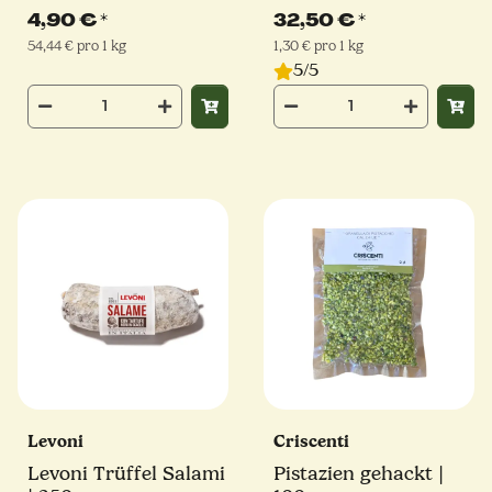
Pomodoro Ciliegino |
Mühle
4,90 €
*
32,50 €
*
90 g
54,44 € pro 1 kg
1,30 € pro 1 kg
5/5
Levoni
Criscenti
Levoni Trüffel Salami
Pistazien gehackt |