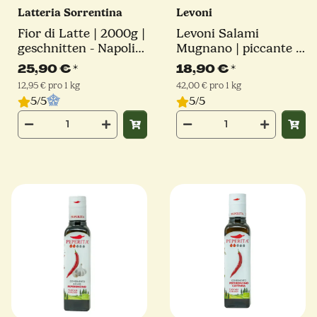
Latteria Sorrentina
Levoni
Fior di Latte | 2000g |
Levoni Salami
geschnitten - Napoli
Mugnano | piccante |
Schnitt | Latteria
450g
25,90 €
*
18,90 €
*
Sorrentina
12,95 € pro 1 kg
42,00 € pro 1 kg
5/5
5/5