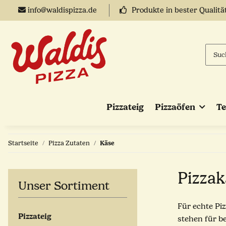
info@waldispizza.de
Produkte in bester Qualitä
Pizzateig
Pizzaöfen
T
Startseite
Pizza Zutaten
Käse
Pizzak
Unser Sortiment
Für echte Pi
Pizzateig
stehen für b