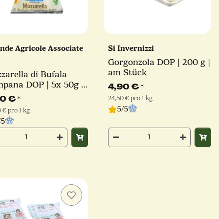
nde Agricole Associate
Si Invernizzi
Gorgonzola DOP | 200 g |
am Stück
zarella di Bufala
pana DOP | 5x 50g |
4,90 €
*
ende Agricole
90 €
*
24,50 € pro 1 kg
ociate
5/5
 € pro 1 kg
/5