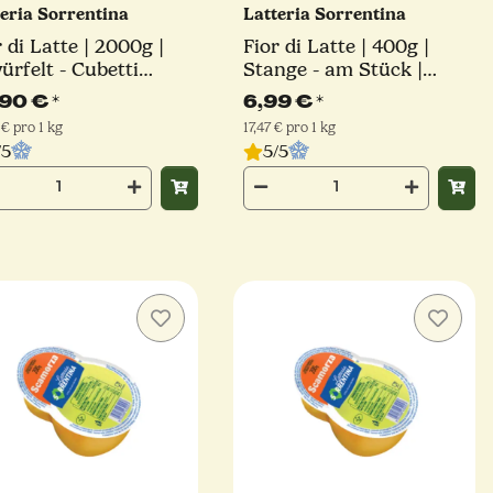
teria Sorrentina
Latteria Sorrentina
r di Latte | 2000g |
Fior di Latte | 400g |
ürfelt - Cubetti
Stange - am Stück |
nitt | Latteria
Latteria Sorrentina
,90 €
*
6,99 €
*
rentina
 € pro 1 kg
17,47 € pro 1 kg
/5
5/5