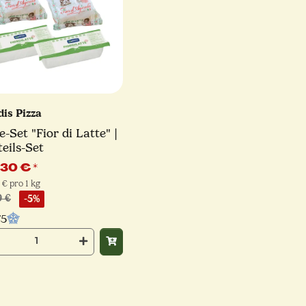
dis Pizza
e-Set "Fior di Latte" |
teils-Set
,30 €
*
 € pro 1 kg
9 €
-5%
/5