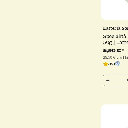
Latteria S
Specialità
50g | Latt
5,90 €
*
29,50 € pro 1 k
5/5