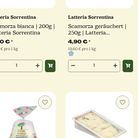
teria Sorrentina
Latteria Sorrentina
morza bianca | 200g |
Scamorza geräuchert |
teria Sorrentina
250g | Latteria
Sorrentina
90 €
*
4,90 €
*
 € pro 1 kg
19,60 € pro 1 kg