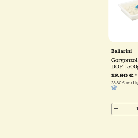
Ballarini
Gorgonzola
DOP | 500g
12,90 €
*
25,80 € pro 1 k