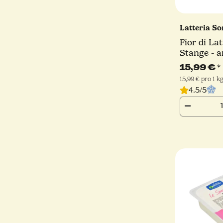
Latteria S
Fior di Lat
Stange - a
Latteria S
15,99 €
*
15,99 € pro 1 k
4.5/5