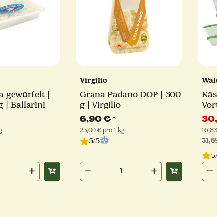
Virgilio
Wal
 gewürfelt |
Grana Padano DOP | 300
Käs
 | Ballarini
g | Virgilio
Vor
6,90 €
*
30
g
23,00 € pro 1 kg
16,83
5/5
31,8
5