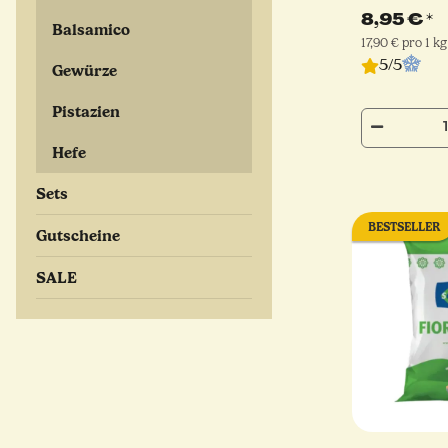
8,95 €
*
Balsamico
17,90 € pro 1 kg
5/5
Gewürze
Pistazien
Hefe
Sets
BESTSELLER
Gutscheine
SALE