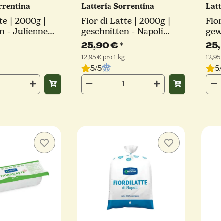
orrentina
Latteria Sorrentina
Lat
te | 2000g |
Fior di Latte | 2000g |
Fio
n - Julienne
geschnitten - Napoli
gew
Latteria
Schnitt | Latteria
Sch
25,90 €
*
25
a
Sorrentina
Sor
g
12,95 € pro 1 kg
12,95
5/5
5