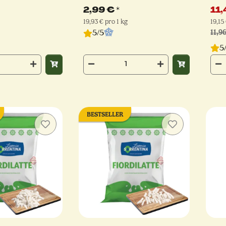
Mestiere)
Mes
2,99 €
*
11,
19,93 € pro 1 kg
19,15
5/5
11,9
5
BESTSELLER