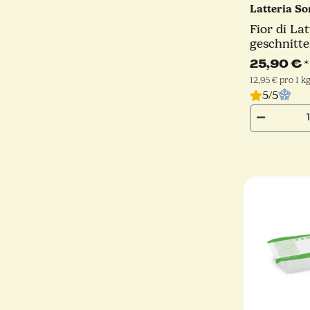
Latteria S
Fior di Lat
geschnitte
Schnitt | 
25,90 €
*
Sorrentin
12,95 € pro 1 k
5/5