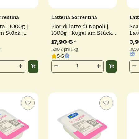
orrentina
Latteria Sorrentina
Lat
te | 1000g |
Fior di latte di Napoli |
Sca
m Stück |
1000g | Kugel am Stück |
Lat
orrentina
Latteria Sorrentina
17,90 €
*
3,
g
17,90 € pro 1 kg
19,50
5/5