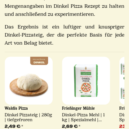
Mengenangaben im Dinkel Pizza Rezept zu halten
und anschließend zu experimentieren.
Das Ergebnis ist ein luftiger und knuspriger
Dinkel-Pizzateig, der die perfekte Basis für jede
Art von Belag bietet.
Waldis Pizza
Frießinger Mühle
Frie
Dinkel Pizzateig | 280g
Dinkel-Pizza Mehl | 1
Dink
| tiefgefroren
kg | Spezialmehl |
Spar
Frießinger Mühle
Spez
2,49 €
*
2,69 €
*
23,