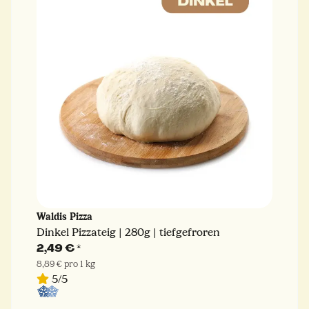
Waldis Pizza
Fr
Dinkel Pizzateig | 280g | tiefgefroren
Din
Fr
2,49 €
*
2,
8,89 € pro 1 kg
2,6
5/5