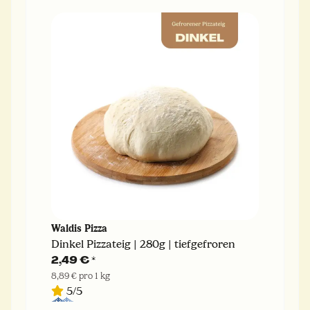
Waldis Pizza
Dinkel Pizzateig | 280g | tiefgefroren
2,49 €
*
8,89 € pro 1 kg
5/5