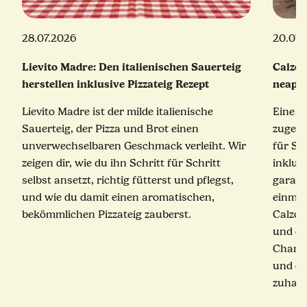
28.07.2026
20.07.
Lievito Madre: Den italienischen Sauerteig
Calzon
herstellen inklusive Pizzateig Rezept
neapol
Lievito Madre ist der milde italienische
Eine e
Sauerteig, der Pizza und Brot einen
zugekla
unverwechselbaren Geschmack verleiht. Wir
für Sc
zeigen dir, wie du ihn Schritt für Schritt
inklus
selbst ansetzt, richtig fütterst und pflegst,
garant
und wie du damit einen aromatischen,
einmal
bekömmlichen Pizzateig zauberst.
Calzon
und ei
Champ
und ec
zuhaus