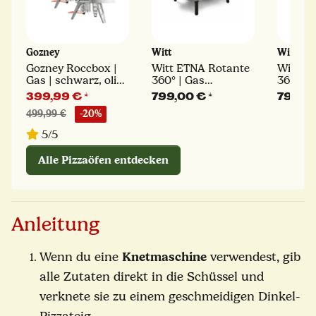
Gozney
Witt
Witt
Gozney Roccbox |
Witt ETNA Rotante
Witt E
Gas | schwarz, olive
360° | Gas
360° | 
oder grau
Pizzaofen | 16" |
Pizzaofe
399,99 €
*
799,00 €
*
799,0
Stone
Orange
499,99 €
-20%
5/5
Alle Pizzaöfen entdecken
Anleitung
Wenn du eine
Knetmaschine
verwendest, gib
alle Zutaten direkt in die Schüssel und
verknete sie zu einem geschmeidigen Dinkel-