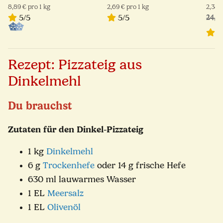
Frie
8,89 € pro 1 kg
2,69 € pro 1 kg
2,38 €
5/5
5/5
24,9
5
Rezept: Pizzateig aus
Dinkelmehl
Du brauchst
Zutaten für den Dinkel-Pizzateig
1 kg
Dinkelmehl
6 g
Trockenhefe
oder 14 g frische Hefe
630 ml lauwarmes Wasser
1 EL
Meersalz
1 EL
Olivenöl