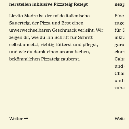
herstellen inklusive Pizzateig Rezept
neapol
Lievito Madre ist der milde italienische
Eine e
Sauerteig, der Pizza und Brot einen
zugekla
unverwechselbaren Geschmack verleiht. Wir
für Sc
zeigen dir, wie du ihn Schritt für Schritt
inklus
selbst ansetzt, richtig fütterst und pflegst,
garant
und wie du damit einen aromatischen,
einmal
bekömmlichen Pizzateig zauberst.
Calzon
und ei
Champ
und ec
zuhaus
Weiter
Weite