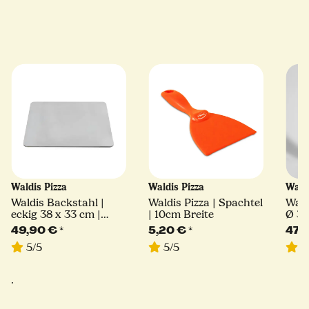
Waldis Pizza
Waldis Pizza
Wald
Waldis Backstahl |
Waldis Pizza | Spachtel
Wald
eckig 38 x 33 cm |
| 10cm Breite
Ø 33
6mm Stärke
Lini
49,90 €
*
5,20 €
*
47,
5/5
5/5
5
.