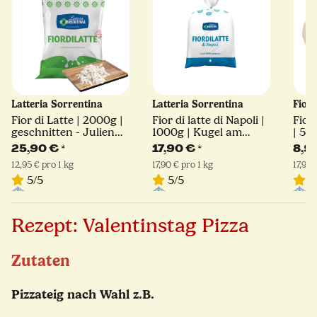
Latteria Sorrentina
Latteria Sorrentina
Fior
Fior di Latte | 2000g |
Fior di latte di Napoli |
Fior 
geschnitten - Julienne
1000g | Kugel am
| 50
Schnitt | Latteria
Stück | Latteria
25,90 €
*
17,90 €
*
8,9
Sorrentina
Sorrentina
12,95 € pro 1 kg
17,90 € pro 1 kg
17,90 
5/5
5/5
5
Rezept: Valentinstag Pizza
Zutaten
Pizzateig nach Wahl z.B.